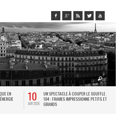
10
27
IQUE EN
UN SPECTACLE À COUPER LE SOUFFLE AU
L
 ÉNERGIE
104 : FRAMES IMPRESSIONNE PETITS ET
TH
GRANDS
AVR 2026
JUIL 2026