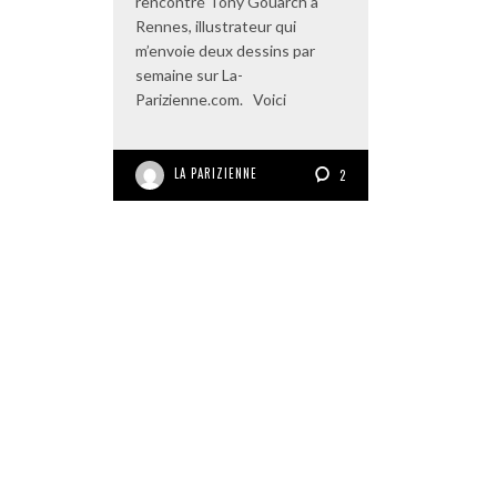
rencontré Tony Gouarch à
Rennes, illustrateur qui
m’envoie deux dessins par
semaine sur La-
Parizienne.com. Voici
LA PARIZIENNE
2