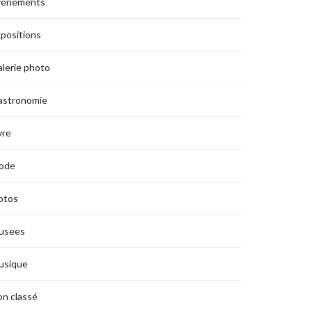
vènements
positions
lerie photo
astronomie
vre
ode
otos
usees
usique
n classé