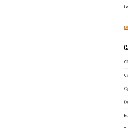
Le
C
C
C
Cy
D
Ec