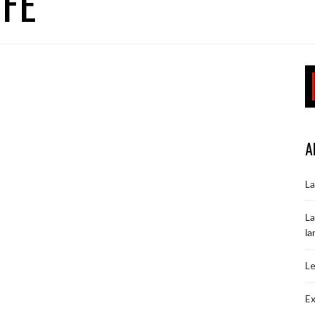
FFÉ
A
La
La
la
Le
Ex