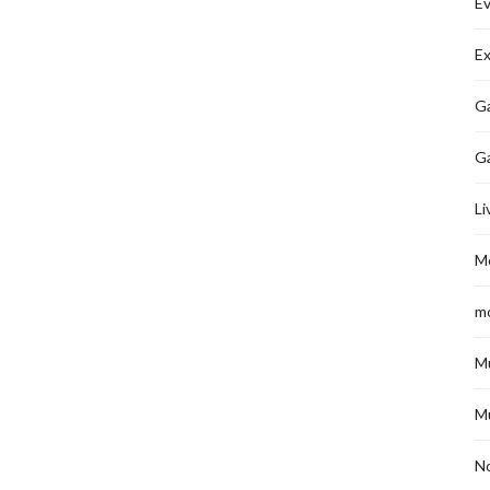
É
Ex
Ga
G
Li
M
m
M
M
No