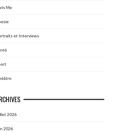
ris Me
oesie
rtraits et Interviews
anté
ort
héâtre
RCHIVES
illet 2026
in 2026