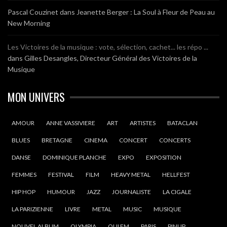
Pascal Couzinet
dans
Jeanette Berger : La Soul à Fleur de Peau au
New Morning
Les Victoires de la musique : vote, sélection, cachet... les répo ...
dans
Gilles Desangles, Directeur Général des Victoires de la
Musique
MON UNIVERS
AMOUR
ANNE VASSIVIERE
ART
ARTISTES
BATACLAN
BLUES
BRETAGNE
CINEMA
CONCERT
CONCERTS
DANSE
DOMINIQUE PLANCHE
EXPO
EXPOSITION
FEMMES
FESTIVAL
FILM
HEAVY METAL
HELLFEST
HIP HOP
HUMOUR
JAZZ
JOURNALISTE
LA CIGALE
LA PARIZIENNE
LIVRE
METAL
MUSIC
MUSIQUE
NOUVEL ALBUM
OLYMPIA
OUI FM
PARIS
PINUP