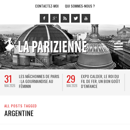
CONTACTEZ-MOI
QUI SOMMES-NOUS ?
31
29
LES MÂCHONNES DE PARIS
EXPO CALDER, LE ROI DU
: LA GOURMANDISE AU
FIL DE FER, UN BON GOÛT
FÉMININ
D’ENFANCE
MAI 2026
MAI 2026
M
ALL POSTS TAGGED
ARGENTINE