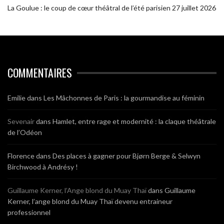
La Goulue : le coup de cœur théâtral de l’été parisien
27 juillet 2026
COMMENTAIRES
Emilie
dans
Les Mâchonnes de Paris : la gourmandise au féminin
Sevenair
dans
Hamlet, entre rage et modernité : la claque théâtrale
de l’Odéon
Florence
dans
Des places à gagner pour Bjørn Berge & Selwyn
Birchwood à Andrésy !
Guillaume Kerner, l’Ange blond du Muay Thaï
dans
Guillaume
Kerner, l’ange blond du Muay Thaï devenu entraineur
professionnel