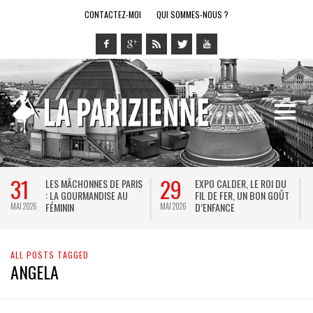
CONTACTEZ-MOI
QUI SOMMES-NOUS ?
31
29
LES MÂCHONNES DE PARIS
EXPO CALDER, LE ROI DU
: LA GOURMANDISE AU
FIL DE FER, UN BON GOÛT
FÉMININ
D’ENFANCE
MAI 2026
MAI 2026
M
ALL POSTS TAGGED
ANGELA