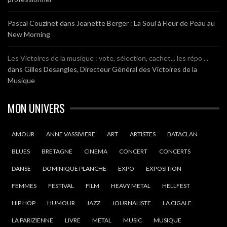
Pascal Couzinet
dans
Jeanette Berger : La Soul à Fleur de Peau au
New Morning
Les Victoires de la musique : vote, sélection, cachet... les répo ...
dans
Gilles Desangles, Directeur Général des Victoires de la
Musique
MON UNIVERS
AMOUR
ANNE VASSIVIERE
ART
ARTISTES
BATACLAN
BLUES
BRETAGNE
CINEMA
CONCERT
CONCERTS
DANSE
DOMINIQUE PLANCHE
EXPO
EXPOSITION
FEMMES
FESTIVAL
FILM
HEAVY METAL
HELLFEST
HIP HOP
HUMOUR
JAZZ
JOURNALISTE
LA CIGALE
LA PARIZIENNE
LIVRE
METAL
MUSIC
MUSIQUE