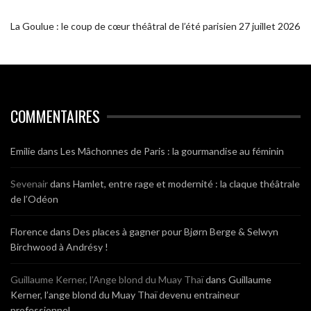
La Goulue : le coup de cœur théâtral de l’été parisien
27 juillet 2026
COMMENTAIRES
Emilie
dans
Les Mâchonnes de Paris : la gourmandise au féminin
Sevenair
dans
Hamlet, entre rage et modernité : la claque théâtrale
de l’Odéon
Florence
dans
Des places à gagner pour Bjørn Berge & Selwyn
Birchwood à Andrésy !
Guillaume Kerner, l’Ange blond du Muay Thaï
dans
Guillaume
Kerner, l’ange blond du Muay Thaï devenu entraineur
professionnel