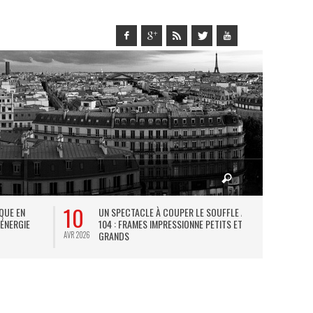
10
27
IQUE EN
UN SPECTACLE À COUPER LE SOUFFLE AU
L
 ÉNERGIE
104 : FRAMES IMPRESSIONNE PETITS ET
TH
GRANDS
AVR 2026
JUIL 2026