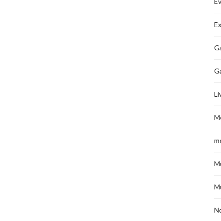
É
Ex
Ga
G
Li
M
m
M
M
No