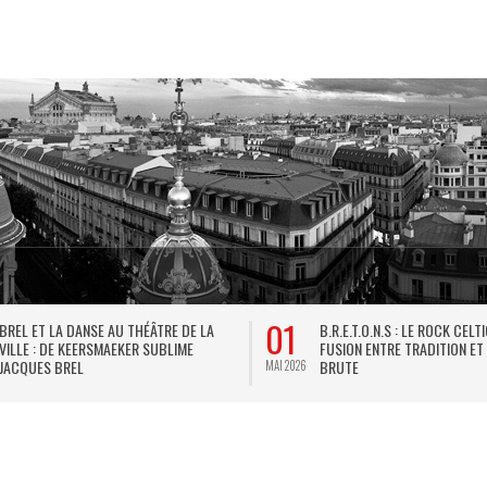
01
BREL ET LA DANSE AU THÉÂTRE DE LA
B.R.E.T.O.N.S : LE ROCK CELT
VILLE : DE KEERSMAEKER SUBLIME
FUSION ENTRE TRADITION ET
JACQUES BREL
BRUTE
MAI 2026