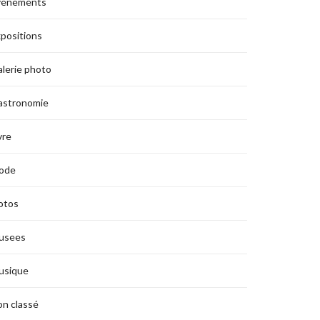
vènements
positions
lerie photo
astronomie
vre
ode
otos
usees
usique
n classé