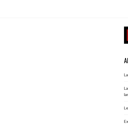
A
La
La
la
Le
Ex