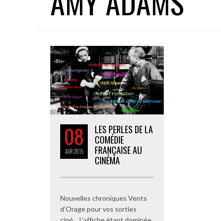
AMY ADAMS
08
LES PERLES DE LA
COMÉDIE
FRANÇAISE AU
AVR
2015
CINÉMA
Nouvelles chroniques Vents
d’Orage pour vos sorties
ciné… L’affiche étant dominée