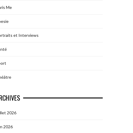
ris Me
oesie
rtraits et Interviews
anté
ort
héâtre
RCHIVES
illet 2026
in 2026