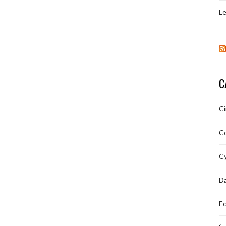
Le
C
C
C
Cy
D
Ec