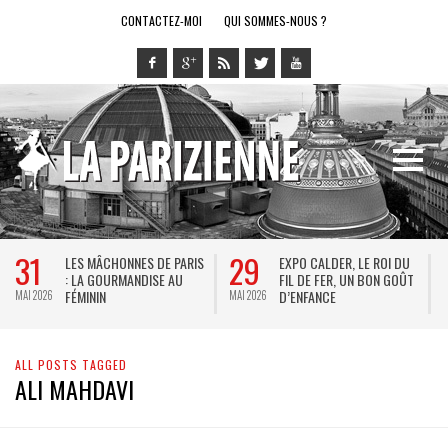
CONTACTEZ-MOI
QUI SOMMES-NOUS ?
31
29
LES MÂCHONNES DE PARIS
EXPO CALDER, LE ROI DU
: LA GOURMANDISE AU
FIL DE FER, UN BON GOÛT
FÉMININ
D’ENFANCE
MAI 2026
MAI 2026
M
ALL POSTS TAGGED
ALI MAHDAVI