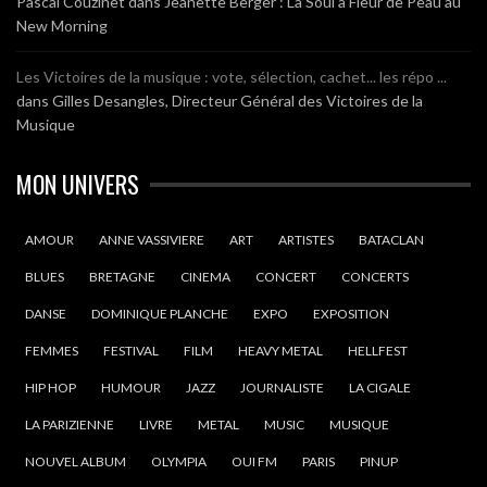
Pascal Couzinet
dans
Jeanette Berger : La Soul à Fleur de Peau au
New Morning
Les Victoires de la musique : vote, sélection, cachet... les répo ...
dans
Gilles Desangles, Directeur Général des Victoires de la
Musique
MON UNIVERS
AMOUR
ANNE VASSIVIERE
ART
ARTISTES
BATACLAN
BLUES
BRETAGNE
CINEMA
CONCERT
CONCERTS
DANSE
DOMINIQUE PLANCHE
EXPO
EXPOSITION
FEMMES
FESTIVAL
FILM
HEAVY METAL
HELLFEST
HIP HOP
HUMOUR
JAZZ
JOURNALISTE
LA CIGALE
LA PARIZIENNE
LIVRE
METAL
MUSIC
MUSIQUE
NOUVEL ALBUM
OLYMPIA
OUI FM
PARIS
PINUP