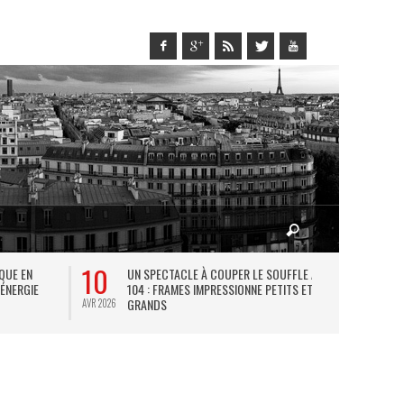
10
27
IQUE EN
UN SPECTACLE À COUPER LE SOUFFLE AU
L
 ÉNERGIE
104 : FRAMES IMPRESSIONNE PETITS ET
TH
GRANDS
AVR 2026
JUIL 2026