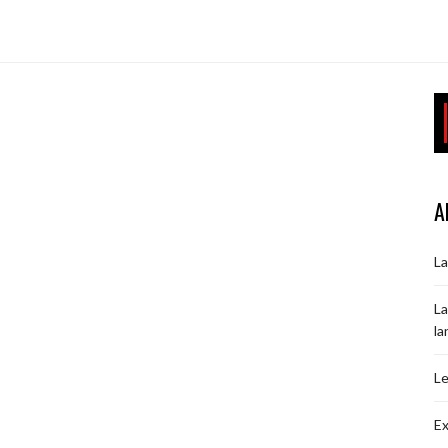
A
La
La
la
Le
Ex