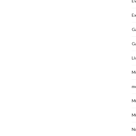
É
Ex
Ga
G
Li
M
m
M
M
No