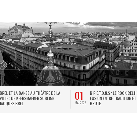
01
BREL ET LA DANSE AU THÉÂTRE DE LA
B.R.E.T.O.N.S : LE ROCK CELT
VILLE : DE KEERSMAEKER SUBLIME
FUSION ENTRE TRADITION ET
JACQUES BREL
BRUTE
MAI 2026