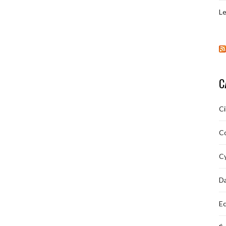
Le
C
C
C
Cy
D
Ec