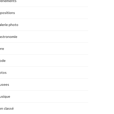
vènements
positions
lerie photo
astronomie
vre
ode
otos
usees
usique
n classé