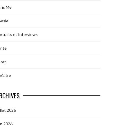
ris Me
oesie
rtraits et Interviews
anté
ort
héâtre
RCHIVES
illet 2026
in 2026