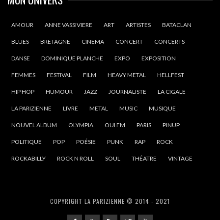
AMOUR
ANNE VASSIVIERE
ART
ARTISTES
BATACLAN
BLUES
BRETAGNE
CINEMA
CONCERT
CONCERTS
DANSE
DOMINIQUE PLANCHE
EXPO
EXPOSITION
FEMMES
FESTIVAL
FILM
HEAVY METAL
HELLFEST
HIP HOP
HUMOUR
JAZZ
JOURNALISTE
LA CIGALE
LA PARIZIENNE
LIVRE
METAL
MUSIC
MUSIQUE
NOUVEL ALBUM
OLYMPIA
OUI FM
PARIS
PINUP
POLITIQUE
POP
POÉSIE
PUNK
RAP
ROCK
ROCKABILLY
ROCK N ROLL
SOUL
THÉATRE
VINTAGE
COPYRIGHT LA PARIZIENNE © 2014 - 2021