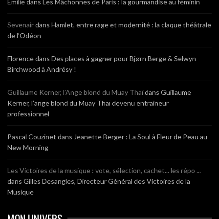
Emilie
dans
Les Mâchonnes de Paris : la gourmandise au féminin
Sevenair
dans
Hamlet, entre rage et modernité : la claque théâtrale
de l’Odéon
Florence
dans
Des places à gagner pour Bjørn Berge & Selwyn
Birchwood à Andrésy !
Guillaume Kerner, l’Ange blond du Muay Thaï
dans
Guillaume
Kerner, l’ange blond du Muay Thaï devenu entraineur
professionnel
Pascal Couzinet
dans
Jeanette Berger : La Soul à Fleur de Peau au
New Morning
Les Victoires de la musique : vote, sélection, cachet... les répo ...
dans
Gilles Desangles, Directeur Général des Victoires de la
Musique
MON UNIVERS