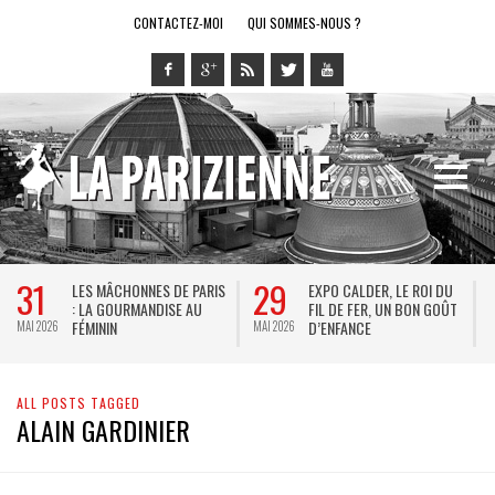
CONTACTEZ-MOI
QUI SOMMES-NOUS ?
31
29
LES MÂCHONNES DE PARIS
EXPO CALDER, LE ROI DU
: LA GOURMANDISE AU
FIL DE FER, UN BON GOÛT
FÉMININ
D’ENFANCE
MAI 2026
MAI 2026
M
ALL POSTS TAGGED
ALAIN GARDINIER