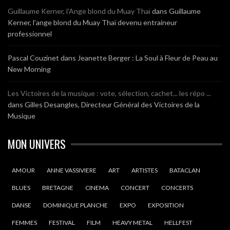
Guillaume Kerner, l’Ange blond du Muay Thaï
dans
Guillaume
Kerner, l’ange blond du Muay Thaï devenu entraineur
professionnel
Pascal Couzinet
dans
Jeanette Berger : La Soul à Fleur de Peau au
New Morning
Les Victoires de la musique : vote, sélection, cachet... les répo ...
dans
Gilles Desangles, Directeur Général des Victoires de la
Musique
MON UNIVERS
AMOUR
ANNE VASSIVIERE
ART
ARTISTES
BATACLAN
BLUES
BRETAGNE
CINEMA
CONCERT
CONCERTS
DANSE
DOMINIQUE PLANCHE
EXPO
EXPOSITION
FEMMES
FESTIVAL
FILM
HEAVY METAL
HELLFEST