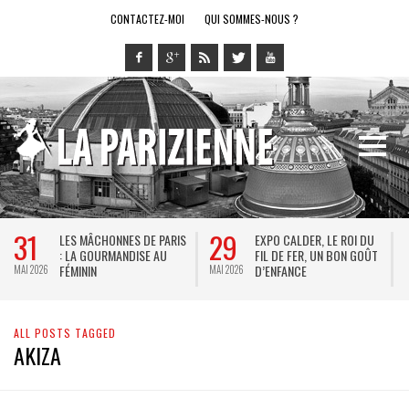
CONTACTEZ-MOI
QUI SOMMES-NOUS ?
31
29
LES MÂCHONNES DE PARIS
EXPO CALDER, LE ROI DU
: LA GOURMANDISE AU
FIL DE FER, UN BON GOÛT
FÉMININ
D’ENFANCE
MAI 2026
MAI 2026
M
ALL POSTS TAGGED
AKIZA