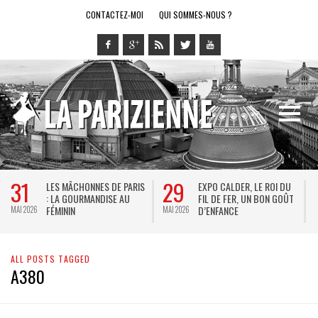
CONTACTEZ-MOI
QUI SOMMES-NOUS ?
31
29
LES MÂCHONNES DE PARIS
EXPO CALDER, LE ROI DU
: LA GOURMANDISE AU
FIL DE FER, UN BON GOÛT
FÉMININ
D’ENFANCE
MAI 2026
MAI 2026
M
ALL POSTS TAGGED
A380