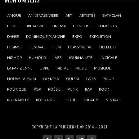
AMOUR
ANNE VASSIVIERE
ART
ARTISTES
BATACLAN
BLUES
BRETAGNE
CINEMA
CONCERT
CONCERTS
DANSE
DOMINIQUE PLANCHE
EXPO
EXPOSITION
FEMMES
FESTIVAL
FILM
HEAVY METAL
HELLFEST
HIP HOP
HUMOUR
JAZZ
JOURNALISTE
LA CIGALE
LA PARIZIENNE
LIVRE
METAL
MUSIC
MUSIQUE
NOUVEL ALBUM
OLYMPIA
OUI FM
PARIS
PINUP
POLITIQUE
POP
POÉSIE
PUNK
RAP
ROCK
ROCKABILLY
ROCK N ROLL
SOUL
THÉATRE
VINTAGE
COPYRIGHT LA PARIZIENNE © 2014 - 2021