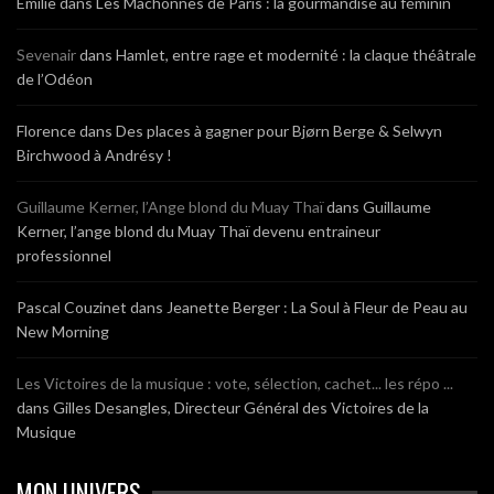
Emilie
dans
Les Mâchonnes de Paris : la gourmandise au féminin
Sevenair
dans
Hamlet, entre rage et modernité : la claque théâtrale
de l’Odéon
Florence
dans
Des places à gagner pour Bjørn Berge & Selwyn
Birchwood à Andrésy !
Guillaume Kerner, l’Ange blond du Muay Thaï
dans
Guillaume
Kerner, l’ange blond du Muay Thaï devenu entraineur
professionnel
Pascal Couzinet
dans
Jeanette Berger : La Soul à Fleur de Peau au
New Morning
Les Victoires de la musique : vote, sélection, cachet... les répo ...
dans
Gilles Desangles, Directeur Général des Victoires de la
Musique
MON UNIVERS