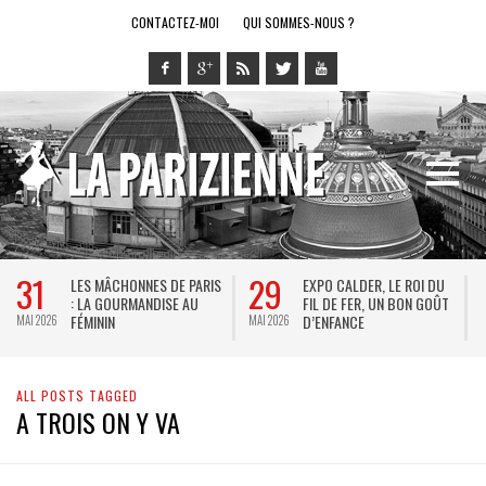
CONTACTEZ-MOI
QUI SOMMES-NOUS ?
31
29
LES MÂCHONNES DE PARIS
EXPO CALDER, LE ROI DU
: LA GOURMANDISE AU
FIL DE FER, UN BON GOÛT
FÉMININ
D’ENFANCE
MAI 2026
MAI 2026
M
ALL POSTS TAGGED
A TROIS ON Y VA