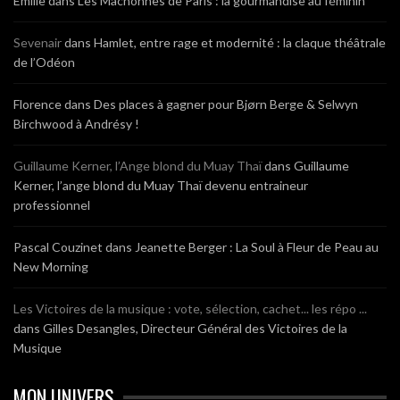
Emilie
dans
Les Mâchonnes de Paris : la gourmandise au féminin
Sevenair
dans
Hamlet, entre rage et modernité : la claque théâtrale
de l’Odéon
Florence
dans
Des places à gagner pour Bjørn Berge & Selwyn
Birchwood à Andrésy !
Guillaume Kerner, l’Ange blond du Muay Thaï
dans
Guillaume
Kerner, l’ange blond du Muay Thaï devenu entraineur
professionnel
Pascal Couzinet
dans
Jeanette Berger : La Soul à Fleur de Peau au
New Morning
Les Victoires de la musique : vote, sélection, cachet... les répo ...
dans
Gilles Desangles, Directeur Général des Victoires de la
Musique
MON UNIVERS