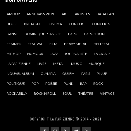
AMOUR
ANNE VASSIVIERE
ART
ARTISTES
BATACLAN
BLUES
BRETAGNE
CINEMA
CONCERT
CONCERTS
DANSE
DOMINIQUE PLANCHE
EXPO
EXPOSITION
FEMMES
FESTIVAL
FILM
HEAVY METAL
HELLFEST
HIP HOP
HUMOUR
JAZZ
JOURNALISTE
LA CIGALE
LA PARIZIENNE
LIVRE
METAL
MUSIC
MUSIQUE
NOUVEL ALBUM
OLYMPIA
OUI FM
PARIS
PINUP
POLITIQUE
POP
POÉSIE
PUNK
RAP
ROCK
ROCKABILLY
ROCK N ROLL
SOUL
THÉATRE
VINTAGE
COPYRIGHT LA PARIZIENNE © 2014 - 2021