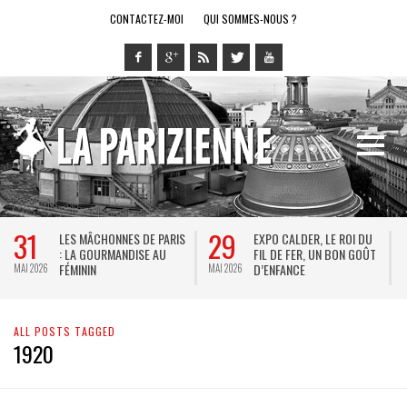
CONTACTEZ-MOI
QUI SOMMES-NOUS ?
31
29
LES MÂCHONNES DE PARIS
EXPO CALDER, LE ROI DU
: LA GOURMANDISE AU
FIL DE FER, UN BON GOÛT
FÉMININ
D’ENFANCE
MAI 2026
MAI 2026
M
ALL POSTS TAGGED
1920