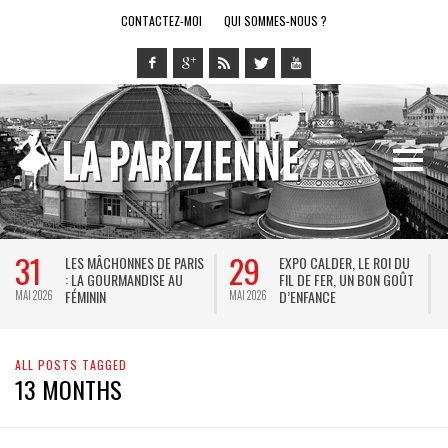
CONTACTEZ-MOI
QUI SOMMES-NOUS ?
31
29
LES MÂCHONNES DE PARIS
EXPO CALDER, LE ROI DU
: LA GOURMANDISE AU
FIL DE FER, UN BON GOÛT
FÉMININ
D’ENFANCE
MAI 2026
MAI 2026
M
ALL POSTS TAGGED
13 MONTHS