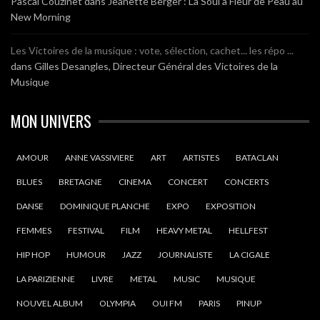
Pascal Couzinet
dans
Jeanette Berger : La Soul à Fleur de Peau au
New Morning
Les Victoires de la musique : vote, sélection, cachet... les répo ...
dans
Gilles Desangles, Directeur Général des Victoires de la
Musique
MON UNIVERS
AMOUR
ANNE VASSIVIERE
ART
ARTISTES
BATACLAN
BLUES
BRETAGNE
CINEMA
CONCERT
CONCERTS
DANSE
DOMINIQUE PLANCHE
EXPO
EXPOSITION
FEMMES
FESTIVAL
FILM
HEAVY METAL
HELLFEST
HIP HOP
HUMOUR
JAZZ
JOURNALISTE
LA CIGALE
LA PARIZIENNE
LIVRE
METAL
MUSIC
MUSIQUE
NOUVEL ALBUM
OLYMPIA
OUI FM
PARIS
PINUP