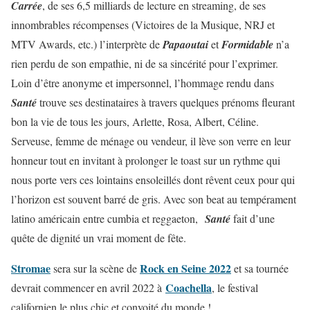
Carrée
, de ses 6,5 milliards de lecture en streaming, de ses
innombrables récompenses (Victoires de la Musique, NRJ et
MTV Awards, etc.) l’interprète de
Papaoutai
et
Formidable
n’a
rien perdu de son empathie, ni de sa sincérité pour l’exprimer.
Loin d’être anonyme et impersonnel, l’hommage rendu dans
Santé
trouve ses destinataires à travers quelques prénoms fleurant
bon la vie de tous les jours, Arlette, Rosa, Albert, Céline.
Serveuse, femme de ménage ou vendeur, il lève son verre en leur
honneur tout en invitant à prolonger le toast sur un rythme qui
nous porte vers ces lointains ensoleillés dont rêvent ceux pour qui
l’horizon est souvent barré de gris. Avec son beat au tempérament
latino américain entre cumbia et reggaeton,
Santé
fait d’une
quête de dignité un vrai moment de fête.
Stromae
Rock en Seine 2022
sera sur la scène de
et sa tournée
Coachella
devrait commencer en avril 2022 à
, le festival
californien le plus chic et convoité du monde !