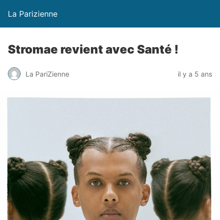
La Parizienne
Stromae revient avec Santé !
La PariZienne
il y a 5 ans