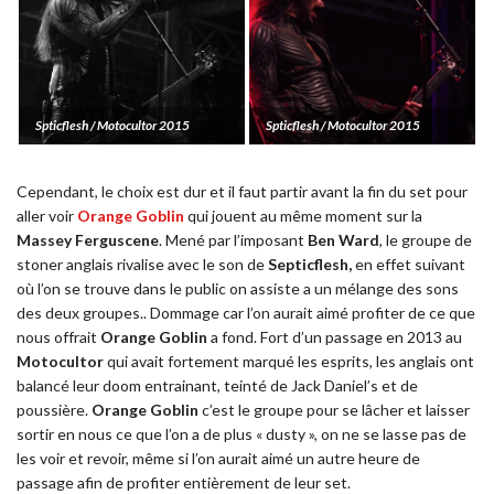
Spticflesh / Motocultor 2015
Spticflesh / Motocultor 2015
Cependant, le choix est dur et il faut partir avant la fin du set pour
aller voir
Orange Goblin
qui jouent au même moment sur la
Massey Ferguscene
. Mené par l’imposant
Ben Ward
, le groupe de
stoner anglais rivalise avec le son de
Septicflesh,
en effet suivant
où l’on se trouve dans le public on assiste a un mélange des sons
des deux groupes.. Dommage car l’on aurait aimé profiter de ce que
nous offrait
Orange Goblin
a fond. Fort d’un passage en 2013 au
Motocultor
qui avait fortement marqué les esprits, les anglais ont
balancé leur doom entrainant, teinté de Jack Daniel’s et de
poussière.
Orange Goblin
c’est le groupe pour se lâcher et laisser
sortir en nous ce que l’on a de plus « dusty », on ne se lasse pas de
les voir et revoir, même si l’on aurait aimé un autre heure de
passage afin de profiter entièrement de leur set.