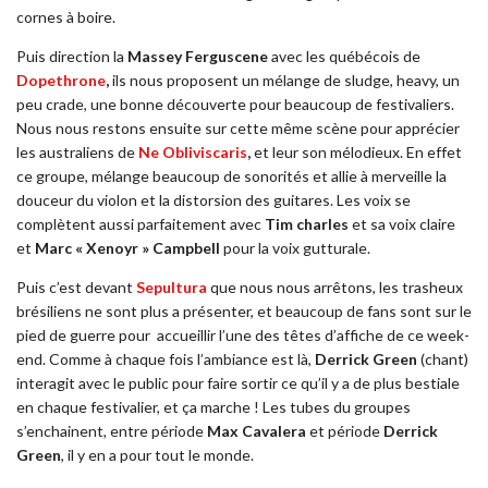
cornes à boire.
Puis direction la
Massey Ferguscene
avec les québécois de
Dopethrone
,
ils nous proposent un mélange de sludge, heavy, un
peu crade, une bonne découverte pour beaucoup de festivaliers.
Nous nous restons ensuite sur cette même scène pour apprécier
les australiens de
Ne Obliviscaris
,
et leur son mélodieux. En effet
ce groupe, mélange beaucoup de sonorités et allie à merveille la
douceur du violon et la distorsion des guitares. Les voix se
complètent aussi parfaitement avec
Tim charles
et sa voix claire
et
Marc « Xenoyr » Campbell
pour la voix gutturale.
Puis c’est devant
Sepultura
que nous nous arrêtons, les trasheux
brésiliens ne sont plus a présenter, et beaucoup de fans sont sur le
pied de guerre pour
accueillir l’une des têtes d’affiche de ce week-
end. Comme à chaque fois l’ambiance est là,
Derrick Green
(chant)
interagit avec le public pour faire sortir ce qu’il y a de plus bestiale
en chaque festivalier, et ça marche ! Les tubes du groupes
s’enchainent, entre période
Max Cavalera
et période
Derrick
Green
, il y en a pour tout le monde.