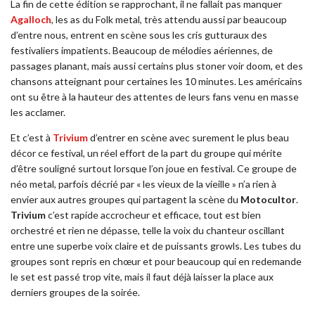
La fin de cette édition se rapprochant, il ne fallait pas manquer
Agalloch
, les as du Folk metal, très attendu aussi par beaucoup
d’entre nous, entrent en scène sous les cris gutturaux des
festivaliers impatients. Beaucoup de mélodies aériennes, de
passages planant, mais aussi certains plus stoner voir doom, et des
chansons atteignant pour certaines les 10 minutes. Les américains
ont su être à la hauteur des attentes de leurs fans venu en masse
les acclamer.
Et c’est à
Trivium
d’entrer en scène avec surement le plus beau
décor ce festival, un réel effort de la part du groupe qui mérite
d’être souligné surtout lorsque l’on joue en festival. Ce groupe de
néo metal, parfois décrié par « les vieux de la vieille » n’a rien à
envier aux autres groupes qui partagent la scène du
Motocultor
.
Trivium
c’est rapide accrocheur et efficace, tout est bien
orchestré et rien ne dépasse, telle la voix du chanteur oscillant
entre une superbe voix claire et de puissants growls. Les tubes du
groupes sont repris en chœur et pour beaucoup qui en redemande
le set est passé trop vite, mais il faut déjà laisser la place aux
derniers groupes de la soirée.