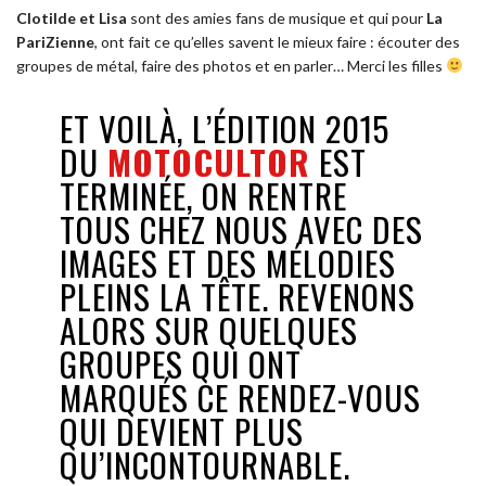
Clotilde et Lisa
sont des amies fans de musique et qui pour
La
PariZienne
, ont fait ce qu’elles savent le mieux faire : écouter des
groupes de métal, faire des photos et en parler… Merci les filles
ET VOILÀ, L’ÉDITION 2015
DU
MOTOCULTOR
EST
TERMINÉE, ON RENTRE
TOUS CHEZ NOUS AVEC DES
IMAGES ET DES MÉLODIES
PLEINS LA TÊTE. REVENONS
ALORS SUR QUELQUES
GROUPES QUI ONT
MARQUÉS CE RENDEZ-VOUS
QUI DEVIENT PLUS
QU’INCONTOURNABLE.