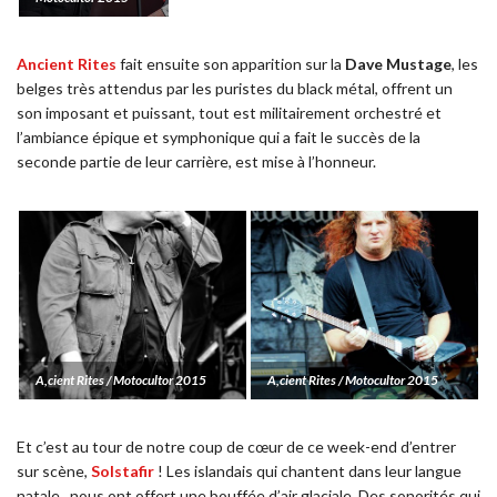
Ancient Rites
fait ensuite son apparition sur la
Dave Mustage
, les
belges très attendus par les puristes du black métal, offrent un
son imposant et puissant, tout est militairement orchestré et
l’ambiance épique et symphonique qui a fait le succès de la
seconde partie de leur carrière, est mise à l’honneur.
A,cient Rites / Motocultor 2015
A,cient Rites / Motocultor 2015
Et c’est au tour de notre coup de cœur de ce week-end d’entrer
sur scène,
Solstafir
! Les islandais qui chantent dans leur langue
natale,
nous ont offert une bouffée d’air glaciale. Des sonorités qui