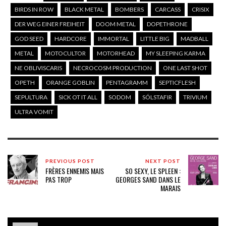
BIRDS IN ROW
BLACK METAL
BOMBERS
CARCASS
CRISIX
DER WEG EINER FREIHEIT
DOOM METAL
DOPETHRONE
GOD SEED
HARDCORE
IMMORTAL
LITTLE BIG
MADBALL
METAL
MOTOCULTOR
MOTORHEAD
MY SLEEPING KARMA
NE OBLIVISCARIS
NECROCOSM PRODUCTION
ONE LAST SHOT
OPETH
ORANGE GOBLIN
PENTAGRAMM
SEPTICFLESH
SEPULTURA
SICK OT IT ALL
SODOM
SÓLSTAFIR
TRIVIUM
ULTRA VOMIT
PREVIOUS POST
NEXT POST
FRÈRES ENNEMIS MAIS
SO SEXY, LE SPLEEN :
PAS TROP
GEORGES SAND DANS LE
MARAIS