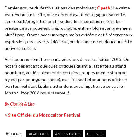
Dernier groupe du festival et pas des moindres ;
Opeth
! Le calme
est revenu sur le site, on se détend avant de regagner sa tente.
Leur death/prog introspectif séduit
les inconditionnels et leur
prestance scénique est irréprochable, entre violon et arrangement
plutôt pop.
Opeth
avec un virage moins extrême est à réserver aux
esprits les plus ouverts. Idéale façon de conclure en douceur cette
nouvelle édition.
Voilà pour nos émotions partagées lors de cette édition 2015. On
notera cependant quelques critiques quant à l’attente au stand
nourriture, au désistement de certains groupes (même si la prod
n’y est pas pour grand chose), mais l’essentiel pour nous offrir un
bon festival était là, alors attendons avec impatience ce que le
Motocultor
2016
nous réserve !!
By Clotilde & Lisa
> Site Officiel du Motocultor Festival
TAGS:
AGALLOCH
ANCIENT RITES
BELENOS