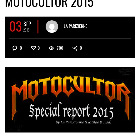
MOTOCULTOR 2015
03
SEP
LA PARIZIENNE
2015
0
0
700
0