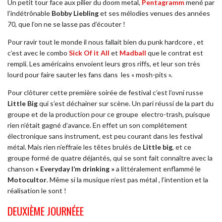
Un petit tour face aux pilier du doom metal,
Pentagramm
mené par
l’indétrônable
Bobby Liebling
et ses mélodies venues des années
70, que l’on ne se lasse pas d’écouter !
Pour ravir tout le monde il nous fallait bien du punk hardcore , et
c’est avec le combo
Sick Of it All
et
Madball
que le contrat est
rempli. Les américains envoient leurs gros riffs, et leur son très
lourd pour faire sauter les fans dans
les « mosh-pits ».
Pour clôturer cette première soirée de festival c’est l’ovni russe
Little Big
qui s’est déchainer sur scène. Un pari réussi de la part du
groupe et de la production pour ce groupe
e
lectro-trash, puisque
rien n’était gagné d’avance. En effet un son complétement
électronique sans instrument, est peu courant dans les festival
métal. Mais rien n’effraie les têtes brulés de
Little big
, et ce
groupe formé de quatre déjantés, qui se sont fait connaître avec la
chanson
« Everyday I’m drinking »
a littéralement enflammé le
Motocultor
. Même si la musique n’est pas métal , l’intention et la
réalisation le sont !
DEUXIÈME JOURNÉEE