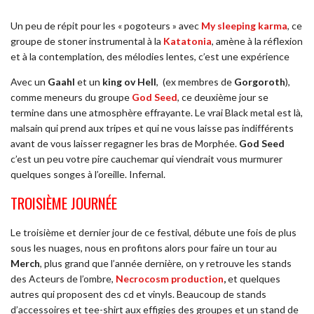
Un peu de répit pour les « pogoteurs » avec
My sleeping karma
, ce
groupe de stoner instrumental à la
Katatonia
, amène à la réflexion
et à la contemplation, des mélodies lentes, c’est une expérience
Avec un
Gaahl
et un
king ov Hell
,
(ex membres de
Gorgoroth
),
comme meneurs du groupe
God Seed
, ce deuxième jour se
termine dans une atmosphère effrayante. Le vrai Black metal est là,
malsain qui prend aux tripes et qui ne vous laisse pas indifférents
avant de vous laisser regagner les bras de Morphée.
God Seed
c’est un peu votre pire cauchemar qui viendrait vous murmurer
quelques songes à l’oreille. Infernal.
TROISIÈME JOURNÉE
Le troisième et dernier jour de ce festival, débute une fois de plus
sous les nuages, nous en profitons alors pour faire un tour au
Merch
, plus grand que l’année dernière, on y retrouve les stands
des Acteurs de l’ombre,
Necrocosm production
,
et quelques
autres qui proposent des cd et vinyls. Beaucoup de stands
d’accessoires et tee-shirt aux effigies des groupes et un stand de