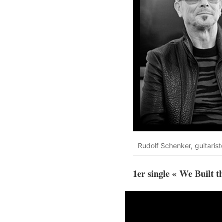
Rudolf Schenker, guitaris
1er single « We Built th