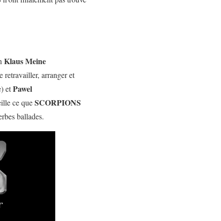
Klaus Meine
on
 retravailler, arranger et
Pawel
e) et
SCORPIONS
eille ce que
erbes ballades.