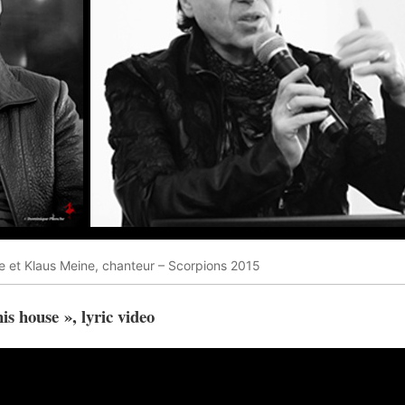
te et Klaus Meine, chanteur – Scorpions 2015
is house », lyric video