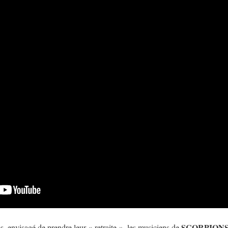
SCORPION
s, envisagé de prendre leur « retraite », les musiciens de