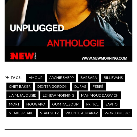
TAGS:
AMOUR
ARCHIE SHEPP
BARBARA
BILL EVANS
CHET BAKER
DEXTER GORDON
DURAS
FERRÉ
J.A.M. JALOUSIE
LE NEW MORNING
MAHMOUD DARWICH
MORT
NOUGARO
OUM KALSOUM
PRINCE
SAPHO
SHAKESPEARE
STAN GETZ
VICENTE ALMARAZ
WORLD MUSIC