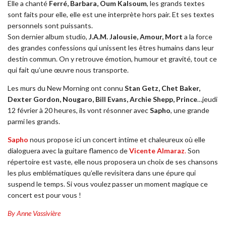
Elle a chanté
Ferré, Barbara, Oum Kalsoum
, les grands textes
sont faits pour elle, elle est une interprète hors pair. Et ses textes
personnels sont puissants.
Son dernier album studio,
J.A.M. Jalousie, Amour, Mort
a la force
des grandes confessions qui unissent les êtres humains dans leur
destin commun. On y retrouve émotion, humour et gravité, tout ce
qui fait qu’une œuvre nous transporte.
Les murs du New Morning ont connu
Stan Getz, Chet Baker,
Dexter Gordon,
Nougaro, Bill Evans, Archie Shepp, Prince
…jeudi
12 février à 20 heures, ils vont résonner avec
Sapho
, une grande
parmi les grands.
Sapho
nous propose ici un concert intime et chaleureux où elle
dialoguera avec la guitare flamenco de
Vicente Almaraz
.
Son
répertoire est vaste, elle nous proposera un choix de ses chansons
les plus emblématiques qu’elle revisitera dans une épure qui
suspend le temps. Si vous voulez passer un moment magique ce
concert est pour vous !
By Anne Vassivière