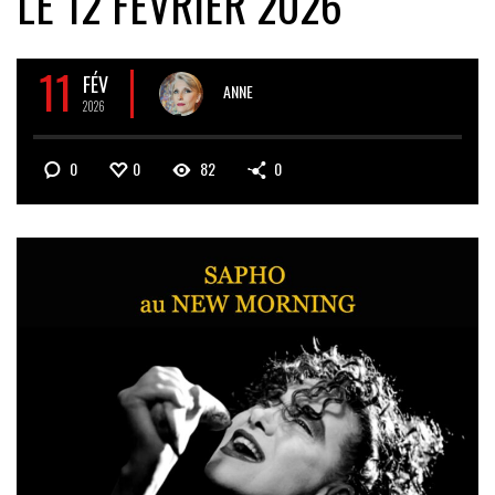
LE 12 FÉVRIER 2026
11
FÉV
ANNE
2026
0
0
82
0