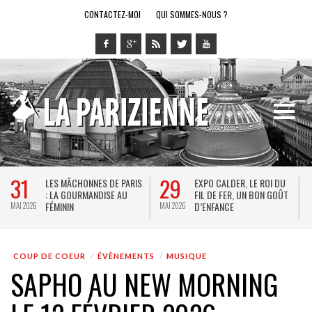
CONTACTEZ-MOI
QUI SOMMES-NOUS ?
31
29
LES MÂCHONNES DE PARIS
EXPO CALDER, LE ROI DU
: LA GOURMANDISE AU
FIL DE FER, UN BON GOÛT
FÉMININ
D’ENFANCE
MAI 2026
MAI 2026
M
COUP DE COEUR
ÉVÈNEMENTS
MUSIQUE
SAPHO AU NEW MORNING