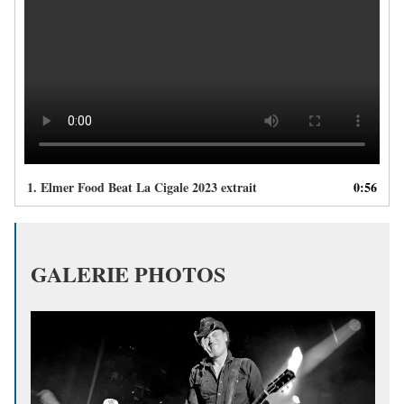
1.
Elmer Food Beat La Cigale 2023 extrait
0:56
GALERIE PHOTOS