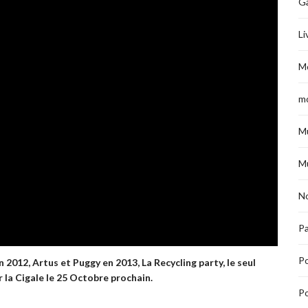
G
Li
M
m
M
M
No
Pa
P
en 2012, Artus et Puggy en 2013, La
Recycling
party
, le seul
 la Cigale le 25 Octobre prochain.
Po