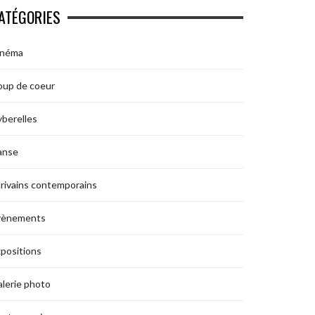
ATÉGORIES
inéma
oup de coeur
berelles
anse
rivains contemporains
vènements
positions
lerie photo