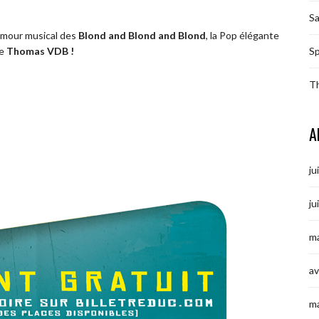
S
humour musical des
Blond and Blond and Blond
, la Pop élégante
Sp
le
Thomas VDB !
T
A
ju
ju
ma
av
m