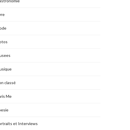
astronomie
vre
ode
otos
usees
usique
n classé
ris Me
oesie
rtraits et Interviews