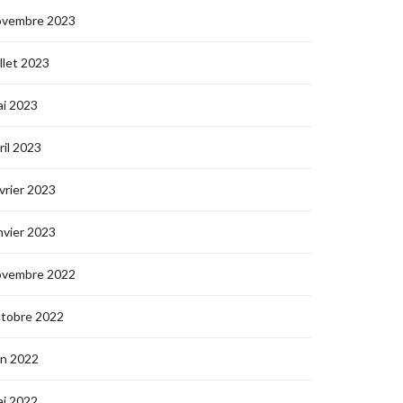
ovembre 2023
illet 2023
i 2023
ril 2023
vrier 2023
nvier 2023
ovembre 2022
ctobre 2022
in 2022
i 2022