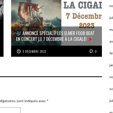
n
ju
ma
ANNONCE SPÉCIALE! LES ELMER FOOD BEAT
EN CONCERT LE 7 DÉCEMBRE À LA CIGALE!
av
5 DÉCEMBRE 2023
0
fé
ja
n
o
ju
ligatoires sont indiqués avec
*
ma