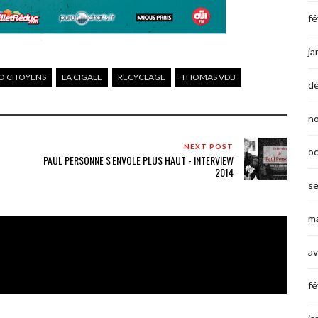
fé
ja
O CITOYENS
LA CIGALE
RECYCLAGE
THOMAS VDB
d
n
NEXT POST
o
PAUL PERSONNE S'ENVOLE PLUS HAUT - INTERVIEW
2014
s
ma
av
fé