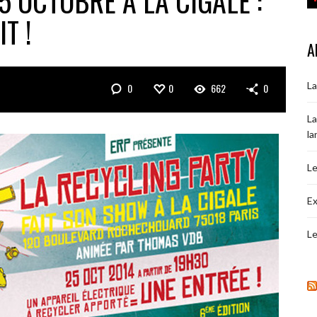
5 OCTOBRE À LA CIGALE :
T !
A
La
0
0
662
0
La
la
Le
Ex
Le