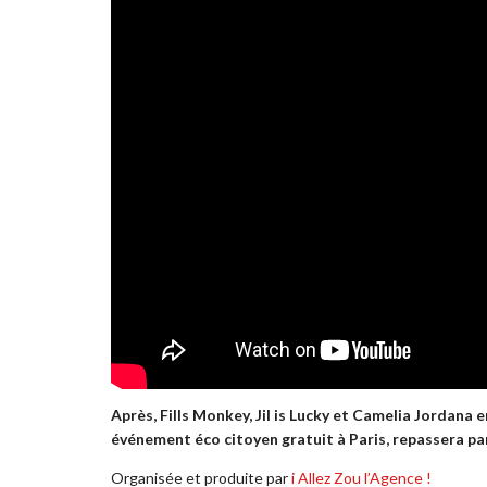
Après, Fills Monkey, Jil is Lucky et Camelia Jordana 
événement éco citoyen gratuit à Paris, repassera par
Organisée et produite par
i Allez Zou l’Agence !