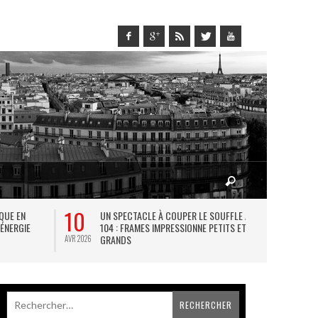
10
27
IQUE EN
UN SPECTACLE À COUPER LE SOUFFLE AU
L
 ÉNERGIE
104 : FRAMES IMPRESSIONNE PETITS ET
TH
GRANDS
AVR 2026
JUIL 2026