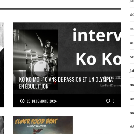
ja
d
n
o
s
ju
KO KO MO : 10 ANS DE PASSION ET UN OLYMPIA
ma
EN ÉBULLITION
av
20 DÉCEMBRE 2024
0
m
d