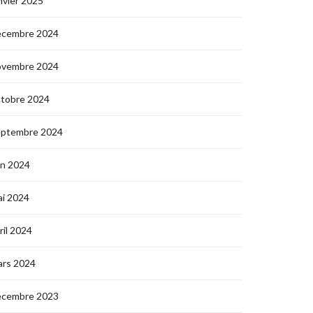
nvier 2025
écembre 2024
ovembre 2024
ctobre 2024
eptembre 2024
in 2024
i 2024
ril 2024
ars 2024
écembre 2023