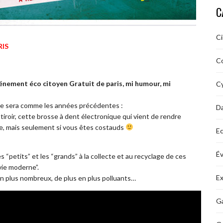
C
C
RIS
C
événement éco citoyen Gratuit de paris, mi humour, mi
Cy
trée sera comme les années précédentes :
D
tiroir, cette brosse à dent électronique qui vient de rendre
daire, mais seulement si vous êtes costauds
Ec
É
 “petits” et les “grands” à la collecte et au recyclage de ces
vie moderne”.
Ex
 en plus nombreux, de plus en plus polluants…
Ga