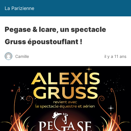
La Parizienne
Pegase & Icare, un spectacle
Gruss époustouflant !
Camille
il y a 11 ans