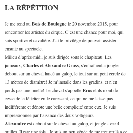
LA RÉPÉTTION
Bois de Boulogne
Je me rend au
le 20 novembre 2015, pour
rencontrer les artistes du cirque. C’est une chance pour moi, qui
suis sportive et cavalière. J’ai le privilège de pouvoir assister
ensuite au spectacle.
Milieu d’après-midi, je suis dirigée sous le chapiteau. Les
Charles
Alexandre Gruss
jumeaux,
et
, s’entraînent a jongler
debout sur un cheval lancé au galop, le tout sur un petit cercle de
13 mètres de diamètre! Je m’installe dans les gradins, et n’en
Eros
perds pas une miette! Le cheval s’appelle
et ils n’ont de
cesse de le féliciter en le caressant, ce qui ne me laisse pas
indifférente et dénote une belle complicité entre eux. Je suis
impressionnée par l’aisance des deux voltigeurs.
Alexandre
est debout sur le cheval au galop, et jongle avec 4
quilles. Il rate une fois.. Je suis un peu gênée de me trouver là a ce