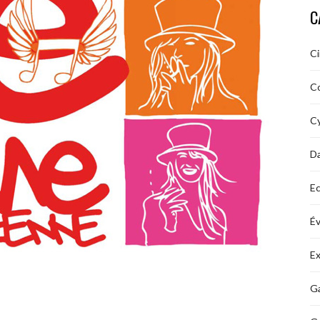
C
C
C
Cy
D
Ec
É
Ex
Ga