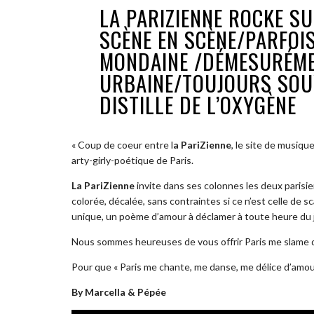
LA PARIZIENNE ROCKE SU
SCÈNE EN SCÈNE/PARFOI
MONDAINE /DÉMESURÉM
URBAINE/TOUJOURS SOUV
DISTILLE DE L’OXYGÈNE
« Coup de coeur entre
l
a
PariZienne
, le site de musiqu
arty-girly-poétique de Paris.
La PariZienne
invite dans ses colonnes les deux parisi
colorée, décalée, sans contraintes si ce n’est celle de 
unique, un poème d’amour à déclamer à toute heure du jo
Nous sommes heureuses de vous o
ff
rir Paris me slame
Pour que « Paris me chante, me danse, me délice d’amour
By Marcella & Pépée