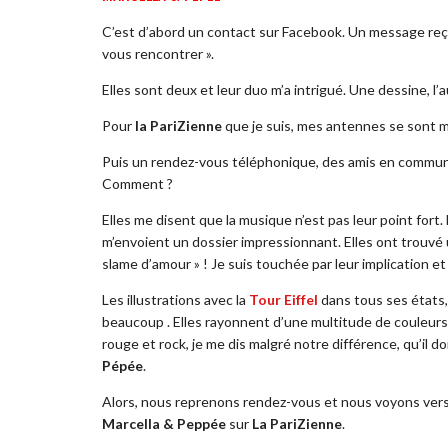
C’est d’abord un contact sur Facebook. Un message reçu 
vous rencontrer ».
Elles sont deux et leur duo m’a intrigué. Une dessine, l’a
Pour
la PariZienne
que je suis, mes antennes se sont m
Puis un rendez-vous téléphonique, des amis en communs,
Comment ?
Elles me disent que la musique n’est pas leur point fort. 
m’envoient un dossier impressionnant. Elles ont trouvé 
slame d’amour » ! Je suis touchée par leur implication et
Les illustrations avec la
Tour Eiffel
dans tous ses états,
beaucoup . Elles rayonnent d’une multitude de couleurs
rouge et rock, je me dis malgré notre différence, qu’il 
Pépée
.
Alors, nous reprenons rendez-vous et nous voyons vers la B
Marcella & Peppée
sur
La PariZienne
.