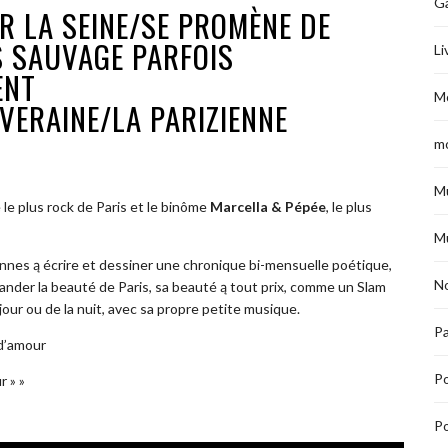
G
R LA SEINE/SE PROMÈNE DE
S SAUVAGE PARFOIS
Li
ENT
M
ERAINE/LA PARIZIENNE
m
M
e le plus rock de Paris et le binôme
Marcella & Pépée
, le plus
M
ennes ą écrire et dessiner une chronique bi-mensuelle poétique,
No
scander la beauté de Paris, sa beauté ą tout prix, comme un Slam
ur ou de la nuit, avec sa propre petite musique.
Pa
 d’amour
P
 » »
Po