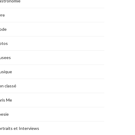
astronomie
vre
ode
otos
usees
usique
n classé
ris Me
oesie
rtraits et Interviews