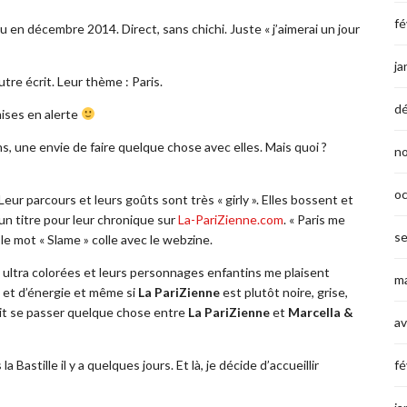
fé
en décembre 2014. Direct, sans chichi. Juste « j’aimerai un jour
ja
utre écrit. Leur thème : Paris.
d
ises en alerte
 une envie de faire quelque chose avec elles. Mais quoi ?
n
o
Leur parcours et leurs goûts sont très « girly ». Elles bossent et
un titre pour leur chronique sur
La-PariZienne.com
. « Paris me
s
 le mot « Slame » colle avec le webzine.
 ultra colorées et leurs personnages enfantins me plaisent
ma
 et d’énergie et même si
La PariZienne
est plutôt noire, grise,
doit se passer quelque chose entre
La PariZienne
et
Marcella &
av
astille il y a quelques jours. Et là, je décide d’accueillir
fé