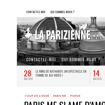
CONTACTEZ-MOI
QUI SOMMES-NOUS ?
CONTACTEZ-MOI
QUI SOMMES-NOUS ?
28
14
L DE FER, UN
LE RING DE KATHARSY, UN SPECTACLE EN
FORME DE JEU VIDÉO !
MAI 2026
MAI 2026
COUP DE COEUR
PARIS ME
POESIE