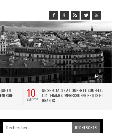
10
27
IQUE EN
UN SPECTACLE À COUPER LE SOUFFLE AU
L
 ÉNERGIE
104 : FRAMES IMPRESSIONNE PETITS ET
TH
GRANDS
AVR 2026
JUIL 2026