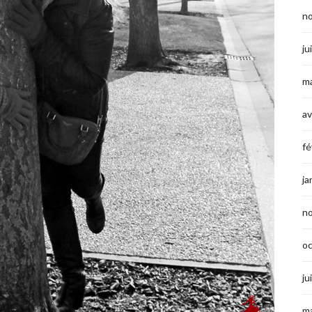
n
ju
ma
av
fé
ja
n
o
ju
ma