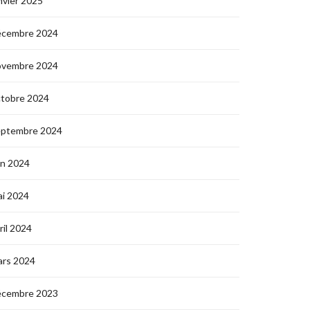
nvier 2025
écembre 2024
ovembre 2024
ctobre 2024
eptembre 2024
in 2024
i 2024
ril 2024
ars 2024
écembre 2023