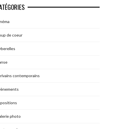
ATÉGORIES
inéma
oup de coeur
berelles
anse
rivains contemporains
vènements
positions
lerie photo