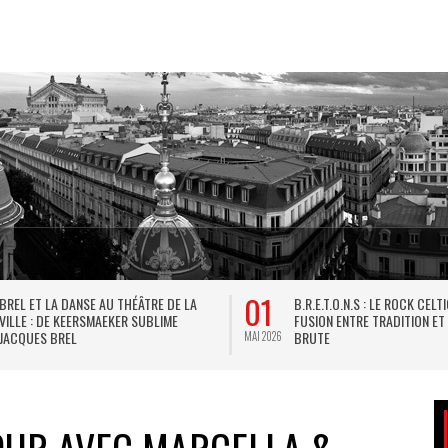
01
BREL ET LA DANSE AU THÉÂTRE DE LA
B.R.E.T.O.N.S : LE ROCK CELT
VILLE : DE KEERSMAEKER SUBLIME
FUSION ENTRE TRADITION ET
JACQUES BREL
BRUTE
MAI 2026