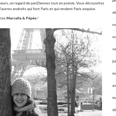
ja
oeurs, un regard de pariZiennes tout en poésie. Vous découvrirez
 d’autres endroits qui font Paris et qui rendent Paris exquise.
d
stes
Marcella & Pépée
!
n
o
s
ju
ma
av
m
d