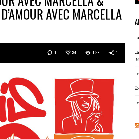
OUR AVEC MARCELLA &
 D’AMOUR AVEC MARCELLA
A
La
1
34
1.8K
1
La
la
Le
Ex
Le