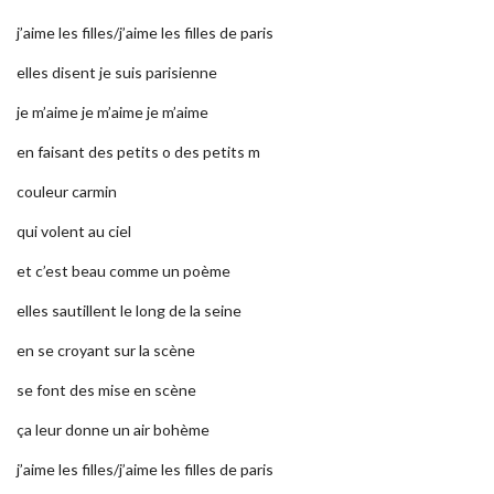
j’aime les filles/j’aime les filles de paris
elles disent je suis parisienne
je m’aime je m’aime je m’aime
en faisant des petits o des petits m
couleur carmin
qui volent au ciel
et c’est beau comme un poème
elles sautillent le long de la seine
en se croyant sur la scène
se font des mise en scène
ça leur donne un air bohème
j’aime les filles/j’aime les filles de paris