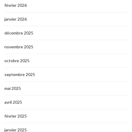
février 2026
janvier 2026
décembre 2025
novembre 2025
octobre 2025
septembre 2025
mai 2025
avril 2025
février 2025
janvier 2025