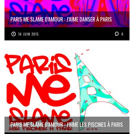
PARIS ME SLAME D’AMOUR : J’AIME DANSER À PARIS
16 JUIN 2015
0
PARIS ME SLAME D’AMOUR : J’AIME LES PISCINES À PARIS