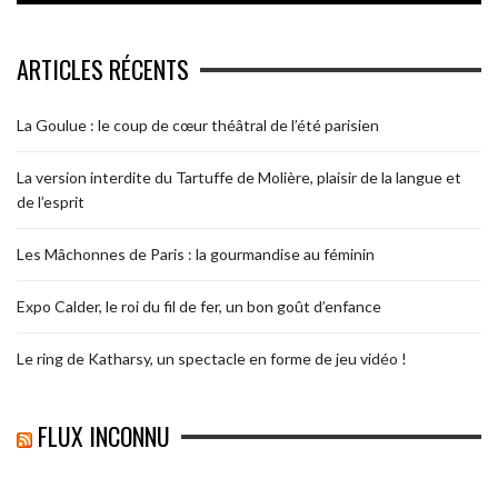
ARTICLES RÉCENTS
La Goulue : le coup de cœur théâtral de l’été parisien
La version interdite du Tartuffe de Molière, plaisir de la langue et
de l’esprit
Les Mâchonnes de Paris : la gourmandise au féminin
Expo Calder, le roi du fil de fer, un bon goût d’enfance
Le ring de Katharsy, un spectacle en forme de jeu vidéo !
FLUX INCONNU