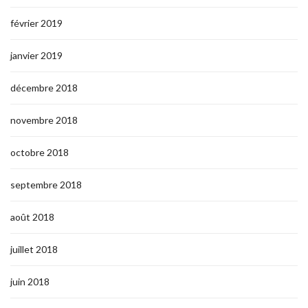
février 2019
janvier 2019
décembre 2018
novembre 2018
octobre 2018
septembre 2018
août 2018
juillet 2018
juin 2018