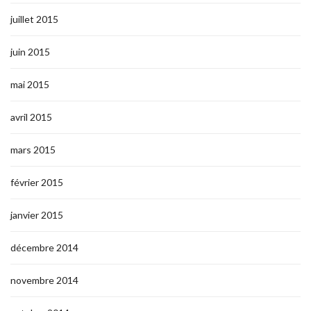
juillet 2015
juin 2015
mai 2015
avril 2015
mars 2015
février 2015
janvier 2015
décembre 2014
novembre 2014