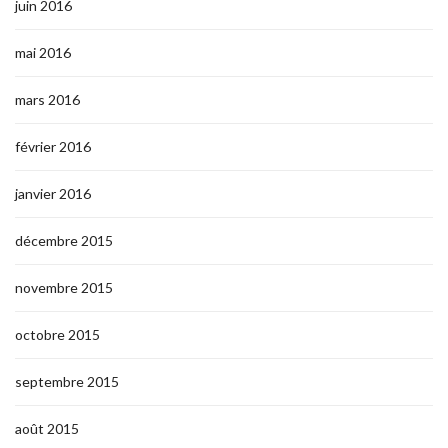
juin 2016
mai 2016
mars 2016
février 2016
janvier 2016
décembre 2015
novembre 2015
octobre 2015
septembre 2015
août 2015