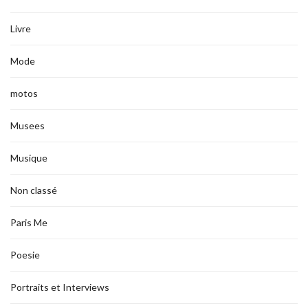
Livre
Mode
motos
Musees
Musique
Non classé
Paris Me
Poesie
Portraits et Interviews