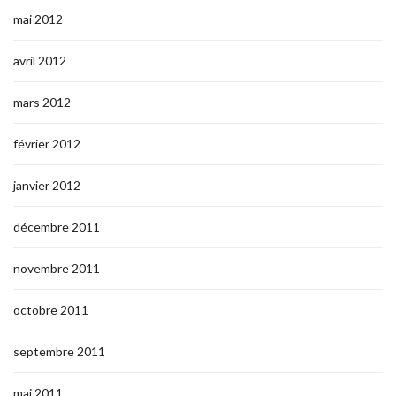
mai 2012
avril 2012
mars 2012
février 2012
janvier 2012
décembre 2011
novembre 2011
octobre 2011
septembre 2011
mai 2011