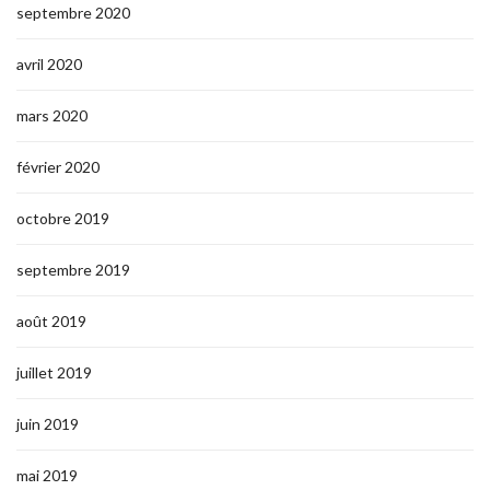
septembre 2020
avril 2020
mars 2020
février 2020
octobre 2019
septembre 2019
août 2019
juillet 2019
juin 2019
mai 2019