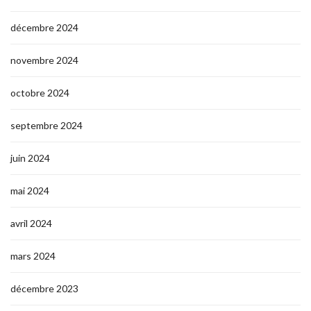
décembre 2024
novembre 2024
octobre 2024
septembre 2024
juin 2024
mai 2024
avril 2024
mars 2024
décembre 2023