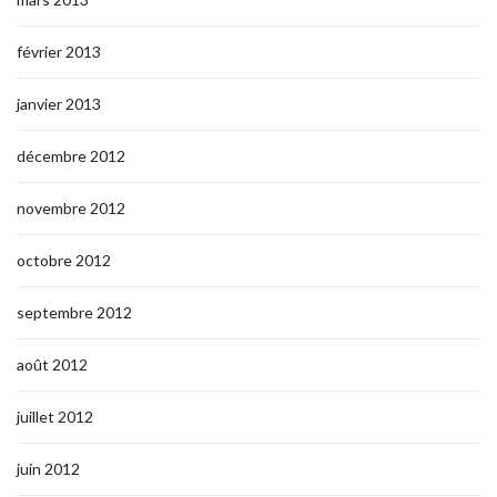
février 2013
janvier 2013
décembre 2012
novembre 2012
octobre 2012
septembre 2012
août 2012
juillet 2012
juin 2012