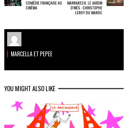
COMÉDIE FRANÇAISE AU
MARRAKECH, LE JARDIN
CINÉMA
D'INÉS : CHRISTOPHE
LEROY DU MAROC
MARCELLA ET PEPEE
YOU MIGHT ALSO LIKE