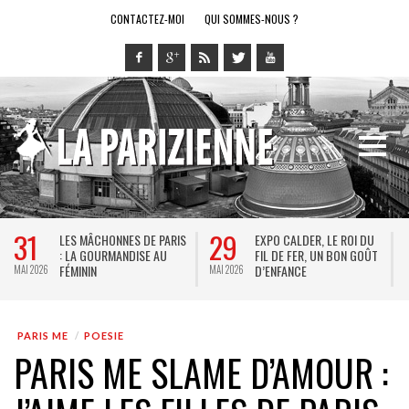
CONTACTEZ-MOI
QUI SOMMES-NOUS ?
31
29
28
LES MÂCHONNES DE PARIS
EXPO CALDER, LE ROI DU
: LA GOURMANDISE AU
FIL DE FER, UN BON GOÛT
FÉMININ
D’ENFANCE
I 2026
MAI 2026
MAI 20
PARIS ME
POESIE
PARIS ME SLAME D’AMOUR :