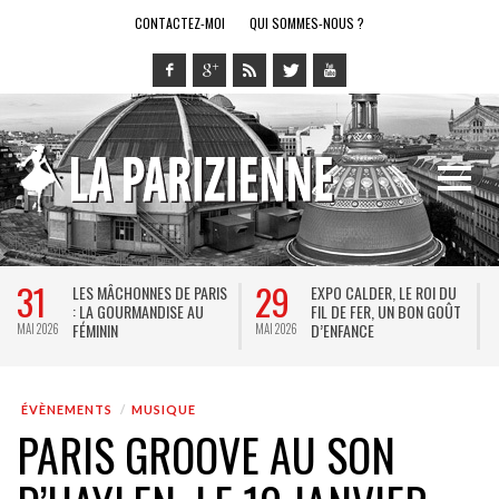
CONTACTEZ-MOI
QUI SOMMES-NOUS ?
31
29
LES MÂCHONNES DE PARIS
EXPO CALDER, LE ROI DU
: LA GOURMANDISE AU
FIL DE FER, UN BON GOÛT
FÉMININ
D’ENFANCE
MAI 2026
MAI 2026
MA
ÉVÈNEMENTS
MUSIQUE
PARIS GROOVE AU SON