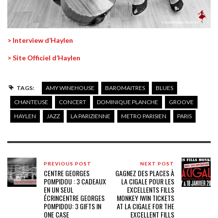
> Interview d’Haylen
> Site Officiel d’Haylen
TAGS:
AMY WINEHOUSE
BAROMAITRES
BLUES
CHANTEUSE
CONCERT
DOMINIQUE PLANCHE
GROOVE
HAYLEN
JAZZ
LA PARIZIENNE
METRO PARISIEN
PARIS
PREVIOUS POST
NEXT POST
CENTRE GEORGES
GAGNEZ DES PLACES À
POMPIDOU : 3 CADEAUX
LA CIGALE POUR LES
EN UN SEUL
EXCELLENTS FILLS
ÉCRIN
CENTRE GEORGES
MONKEY !
WIN TICKETS
POMPIDOU: 3 GIFTS IN
AT LA CIGALE FOR THE
ONE CASE
EXCELLENT FILLS