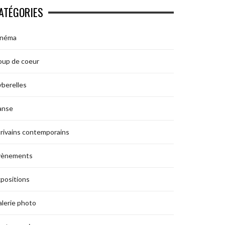
ATÉGORIES
inéma
oup de coeur
berelles
anse
rivains contemporains
vènements
positions
lerie photo