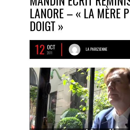
MANDIN ÉCRIT RÉMINI
LANORE – « LA MÈRE PE
DOIGT »
12
OCT
LA PARIZIENNE
2011