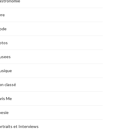
astronomie
vre
ode
otos
usees
usique
n classé
ris Me
oesie
rtraits et Interviews