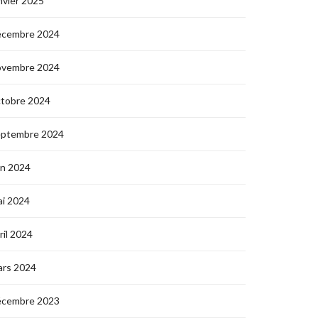
nvier 2025
écembre 2024
ovembre 2024
ctobre 2024
eptembre 2024
in 2024
i 2024
ril 2024
ars 2024
écembre 2023