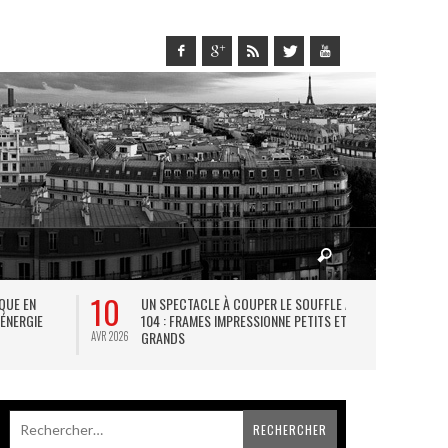
10
27
IQUE EN
UN SPECTACLE À COUPER LE SOUFFLE AU
L
 ÉNERGIE
104 : FRAMES IMPRESSIONNE PETITS ET
TH
GRANDS
AVR 2026
JUIL 2026