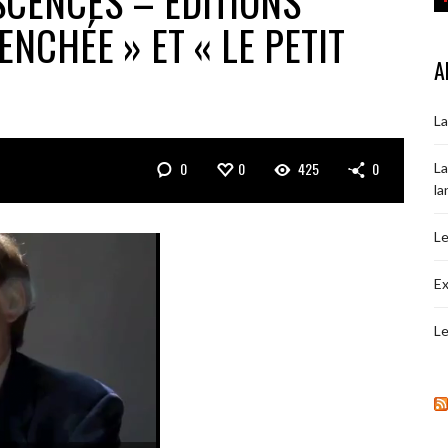
SCENCES – EDITIONS
NCHÉE » ET « LE PETIT
A
La
0
0
425
0
La
la
Le
Ex
Le