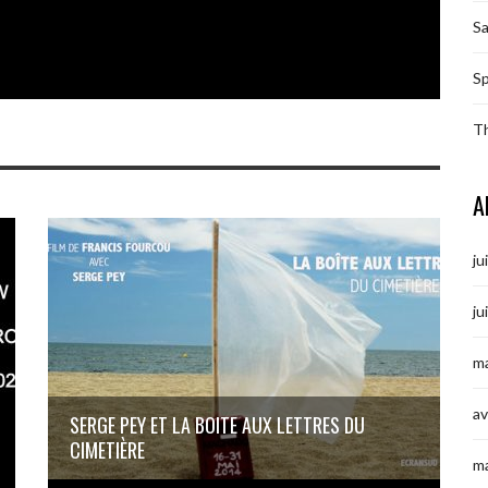
S
Sp
T
A
ju
ju
ma
av
SERGE PEY ET LA BOITE AUX LETTRES DU
CIMETIÈRE
m