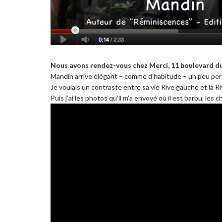
Nous avons rendez-vous chez Merci, 11 boulevard du
Mandin arrive élégant – comme d’habitude – un peu perdu
Je voulais un contraste entre sa vie Rive gauche et la Ri
Puis j’ai les photos qu’il m’a envoyé où il est barbu, les