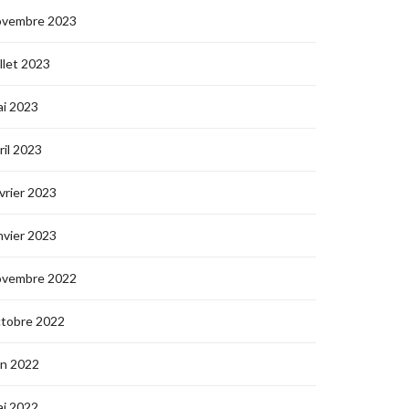
ovembre 2023
illet 2023
i 2023
ril 2023
vrier 2023
nvier 2023
ovembre 2022
ctobre 2022
in 2022
i 2022