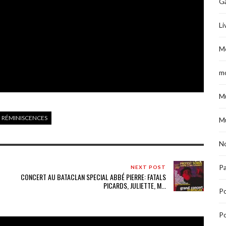
G
Li
M
m
M
RÉMINISCENCES
M
No
Pa
NEXT POST
CONCERT AU BATACLAN SPECIAL ABBÉ PIERRE: FATALS
PICARDS, JULIETTE, M...
P
Po