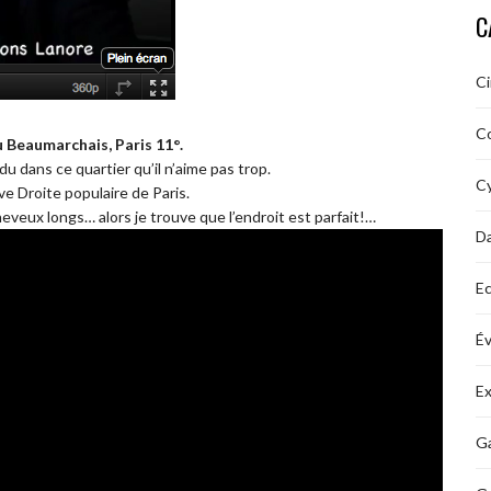
C
C
C
 Beaumarchais, Paris 11°.
 dans ce quartier qu’il n’aime pas trop.
Cy
ve Droite populaire de Paris.
 cheveux longs… alors je trouve que l’endroit est parfait!…
D
Ec
É
Ex
Ga