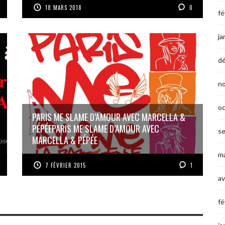
18 MARS 2018
0
fé
ja
d
n
o
PARIS ME SLAME D’AMOUR AVEC MARCELLA &
PÉPÉE
PARIS ME SLAME D’AMOUR AVEC
s
MARCELLA & PÉPÉE
ma
7 FÉVRIER 2015
1
av
fé