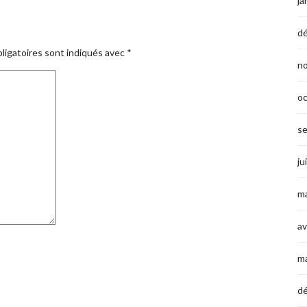
ja
d
ligatoires sont indiqués avec
*
n
o
s
ju
ma
av
m
d