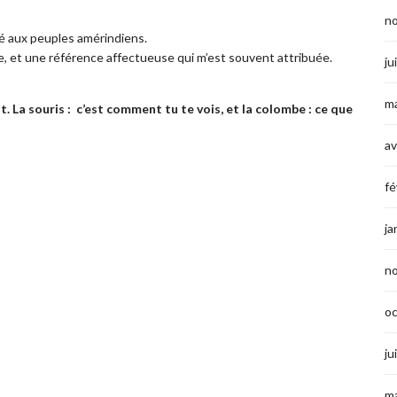
n
lié aux peuples amérindiens.
le, et une référence affectueuse qui m’est souvent attribuée.
ju
ma
t. La souris :
c’est comment tu te vois, et la colombe : ce que
av
fé
ja
n
o
ju
ma