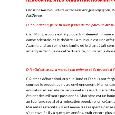
Christina Rosmini
, artiste marseillaise d’origines espagnole, i
PariZienne.
D.P. : Christina, peux-tu nous parler de ton parcours artist
C.R. :
Mon parcours est atypique. Initialement formée e
danse orientale, et le théâtre. La musique est une affai
Ayant grandi au sein d’une famille où le chant était co
artistique découle de cette diversité, nourri par la danse
D.P. : Qu’est-ce qui a marqué ton enfance et t’a poussée à 
C.R. :
Mes débats familiaux sur l’inné et l’acquis ont for
sommes le produit de notre environnement. Mon engag
éducation et sensibilité personnelle. Issus d’une famil
étaient des militants passionnés. Mon père est un homm
au tourisme social et à l’éducation populaire, en créant un
Marseille Fraternité ». Il est même très respecté par se
s’est envolée il y a quelques années, était encore plus 