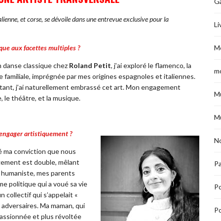
G
talienne, et corse, se dévoile dans une entrevue exclusive pour la
Li
ique aux facettes multiples ?
M
n danse classique chez
Roland Petit
, j’ai exploré le flamenco, la
m
re familiale, imprégnée par mes origines espagnoles et italiennes.
nstant, j’ai naturellement embrassé cet art. Mon engagement
M
, le théâtre, et la musique.
M
t’engager artistiquement ?
No
gé ma conviction que nous
ement est double, mêlant
Pa
le humaniste, mes parents
e politique qui a voué sa vie
P
 collectif qui s’appelait «
s adversaires. Ma maman, qui
Po
passionnée et plus révoltée