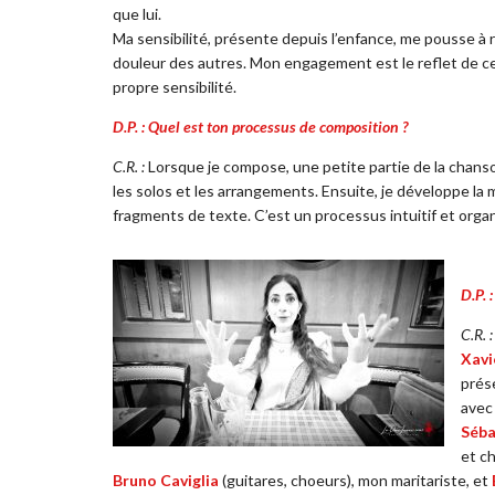
que lui.
Ma sensibilité, présente depuis l’enfance, me pousse à
douleur des autres. Mon engagement est le reflet de c
propre sensibilité.
D.P. : Quel est ton processus de composition ?
C.R. :
Lorsque je compose, une petite partie de la chanson
les solos et les arrangements. Ensuite, je développe l
fragments de texte. C’est un processus intuitif et orga
D.P. 
C.R. :
Xavi
prés
avec 
Séba
et c
Bruno Caviglia
(guitares, choeurs), mon maritariste, et