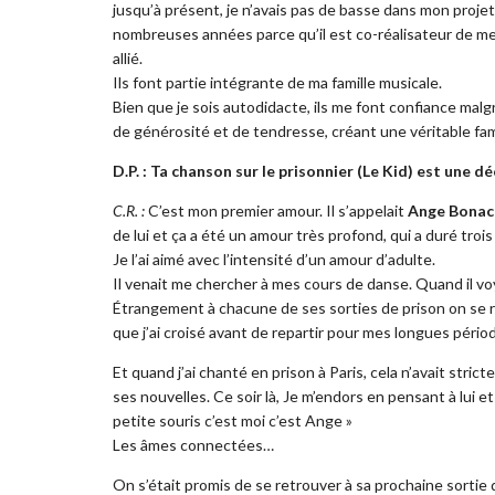
jusqu’à présent, je n’avais pas de basse dans mon projet.
nombreuses années parce qu’il est co-réalisateur de mes
allié.
Ils font partie intégrante de ma famille musicale.
Bien que je sois autodidacte, ils me font confiance malgr
de générosité et de tendresse, créant une véritable fami
D.P. : Ta chanson sur le prisonnier (Le Kid) est une d
C.R. :
C’est mon premier amour. Il s’appelait
Ange Bonac
de lui et ça a été un amour très profond, qui a duré trois
Je l’ai aimé avec l’intensité d’un amour d’adulte.
Il venait me chercher à mes cours de danse. Quand il voy
Étrangement à chacune de ses sorties de prison on se ren
que j’ai croisé avant de repartir pour mes longues pério
Et quand j’ai chanté en prison à Paris, cela n’avait stricte
ses nouvelles. Ce soir là, Je m’endors en pensant à lui 
petite souris c’est moi c’est Ange »
Les âmes connectées…
On s’était promis de se retrouver à sa prochaine sortie