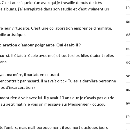
 C’est aussi quelqu’un avec qui je travaille depuis de très
fé
 albums, j’ai enregistré dans son studio et c’est vraiment un
ja
é leur virtuosité. C’est une collaboration empreinte d’humilité,
lle artistique.
d
éclaration d’amour poignante. Qui était-il ?
n
corsi
. Il était à l’école avec moi, et toutes les filles étaient folles
 ans.
o
ait ma mère, il partait en courant.
s
contrait par hasard. Il m’avait dit : « Tu es la dernière personne
des d’incarcération »
ma
ment rien à voir avec lui. Il y avait 13 ans que je n’avais pas eu de
av
et au petit matin je vois un message sur Messenger « coucou
fé
 de l’ombre, mais malheureusement il est mort quelques jours