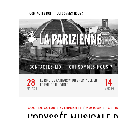
CONTACTEZ-MOI
QUI SOMMES-NOUS ?
CONTACTEZ-MOI
QUI SOMMES-NOUS ?
28
14
L DE FER, UN
LE RING DE KATHARSY, UN SPECTACLE EN
FORME DE JEU VIDÉO !
MAI 2026
MAI 2026
COUP DE COEUR
ÉVÈNEMENTS
MUSIQUE
PORTRA