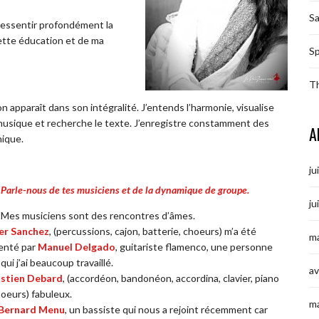
S
 ressentir profondément la
ette éducation et de ma
Sp
T
 apparaît dans son intégralité. J’entends l’harmonie, visualise
a musique et recherche le texte. J’enregistre constamment des
A
nique.
ju
: Parle-nous de tes musiciens et de la dynamique de groupe.
ju
Mes musiciens sont des rencontres d’âmes.
er Sanchez
, (percussions, cajon, batterie, choeurs) m’a été
ma
enté par
Manuel Delgado
, guitariste flamenco, une personne
qui j’ai beaucoup travaillé.
av
stien Debard
, (accordéon, bandonéon, accordina, clavier, piano
hoeurs) fabuleux.
m
Bernard Menu
, un bassiste qui nous a rejoint récemment car