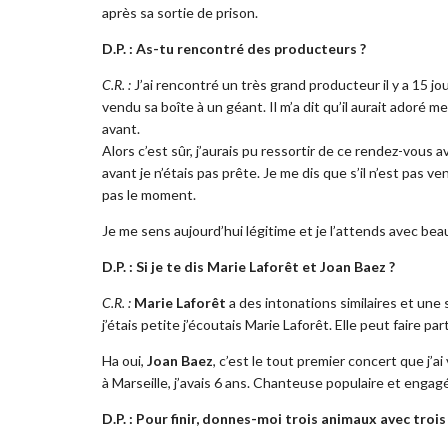
après sa sortie de prison.
D.P. : As-tu rencontré des producteurs ?
C.R. :
J’ai rencontré un très grand producteur il y a 15 jour
vendu sa boîte à un géant. Il m’a dit qu’il aurait adoré me
avant.
Alors c’est sûr, j’aurais pu ressortir de ce rendez-vous 
avant je n’étais pas prête. Je me dis que s’il n’est pas ve
pas le moment.
Je me sens aujourd’hui légitime et je l’attends avec bea
D.P. : Si je te dis Marie Laforêt et Joan Baez ?
C.R. :
Marie Laforêt
a des intonations similaires et une 
j’étais petite j’écoutais Marie Laforêt. Elle peut faire p
Ha oui,
Joan Baez
, c’est le tout premier concert que j’a
à Marseille, j’avais 6 ans. Chanteuse populaire et engag
D.P. : Pour finir, donnes-moi trois animaux avec trois 