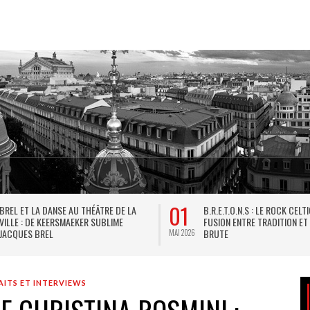
01
BREL ET LA DANSE AU THÉÂTRE DE LA
B.R.E.T.O.N.S : LE ROCK CELT
VILLE : DE KEERSMAEKER SUBLIME
FUSION ENTRE TRADITION ET
JACQUES BREL
BRUTE
MAI 2026
ITS ET INTERVIEWS