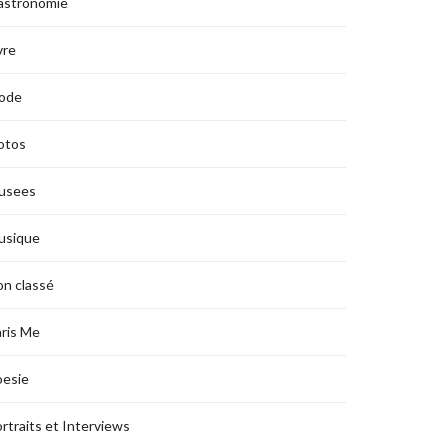
astronomie
vre
ode
otos
usees
usique
n classé
ris Me
oesie
rtraits et Interviews