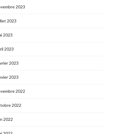
ovembre 2023
illet 2023
i 2023
ril 2023
vrier 2023
nvier 2023
ovembre 2022
ctobre 2022
in 2022
i 2022