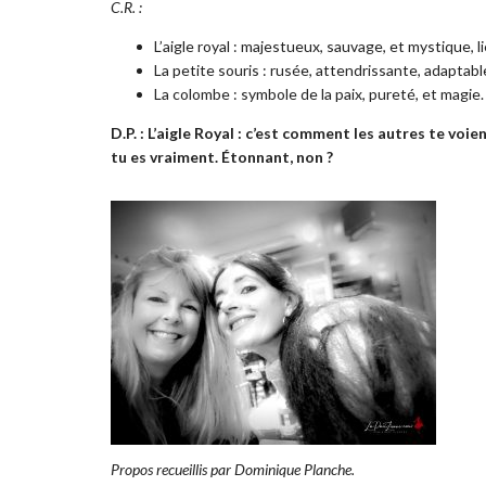
C.R. :
L’aigle royal : majestueux, sauvage, et mystique, 
La petite souris : rusée, attendrissante, adaptab
La colombe : symbole de la paix, pureté, et magie.
D.P. : L’aigle Royal : c’est comment les autres te voien
tu es vraiment. Étonnant, non ?
Propos recueillis par Dominique Planche.