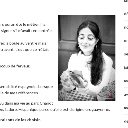
ja
d
s qui arrête le métier. Il a
n
 signer s’il m’avait rencontrée
o
avec la boule au ventre mais
nu avant, c’est que ce n’était
s
ucoup de ferveur.
ju
ma
sensibilité espagnole. Lorsque
artie de mes références.
av
i vu dans ma vie au parc Chanot
m
ée, j’adore. Hispanique parce qu’elle est d’origine uruguayenne.
raisons de les choisir.
d