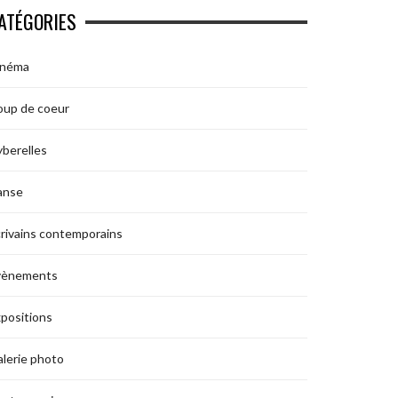
ATÉGORIES
inéma
oup de coeur
berelles
anse
rivains contemporains
vènements
positions
lerie photo