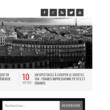
10
27
IQUE EN
UN SPECTACLE À COUPER LE SOUFFLE AU
L
 ÉNERGIE
104 : FRAMES IMPRESSIONNE PETITS ET
TH
GRANDS
AVR 2026
JUIL 2026