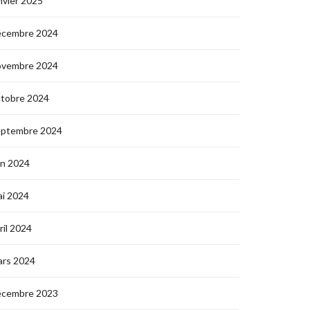
nvier 2025
écembre 2024
ovembre 2024
ctobre 2024
eptembre 2024
in 2024
i 2024
ril 2024
ars 2024
écembre 2023