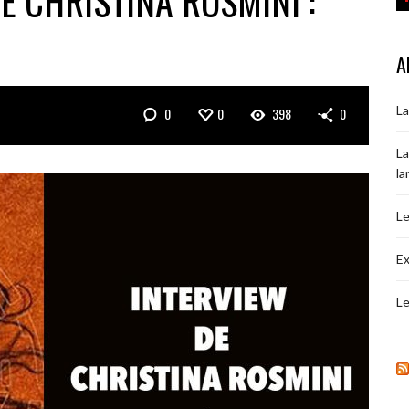
E CHRISTINA ROSMINI :
A
La
0
0
398
0
La
la
Le
Ex
Le