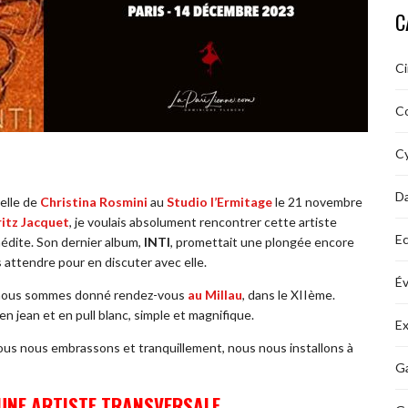
C
C
C
Cy
D
elle de
Christina Rosmini
au
Studio l’Ermitage
le 21 novembre
ritz Jacquet
, je voulais absolument rencontrer cette artiste
Ec
nédite. Son dernier album,
INTI
, promettait une plongée encore
 attendre pour en discuter avec elle.
É
 nous sommes donné rendez-vous
au Millau
, dans le XIIème.
en jean et en pull blanc, simple et magnifique.
Ex
us nous embrassons et tranquillement, nous nous installons à
Ga
 UNE ARTISTE TRANSVERSALE