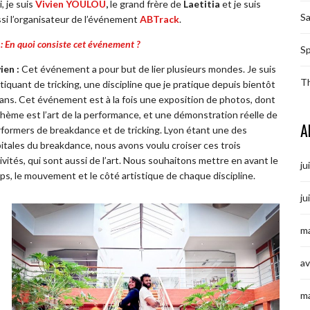
, je suis
Vivien YOULOU
,
le grand frère de
Laetitia
et je suis
S
si l’organisateur de l’événement
ABTrack
.
: En quoi consiste cet événement ?
Sp
ien :
Cet événement a pour but de lier plusieurs mondes. Je suis
T
tiquant de tricking, une discipline que je pratique depuis bientôt
ans. Cet événement est à la fois une exposition de photos, dont
thème est l’art de la performance, et une démonstration réelle de
A
formers de breakdance et de tricking. Lyon étant une des
itales du breakdance, nous avons voulu croiser ces trois
ivités, qui sont aussi de l’art. Nous souhaitons mettre en avant le
ju
ps, le mouvement et le côté artistique de chaque discipline.
ju
ma
av
m