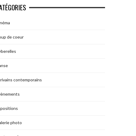
ATÉGORIES
inéma
oup de coeur
berelles
anse
rivains contemporains
vènements
positions
lerie photo