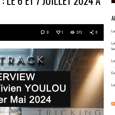
 LE 6 ET 7 JUILLET 2024 À
A
La
0
1
373
0
La
la
Le
Ex
Le