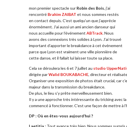
mon premier spectacle sur
Robin des Bois
, j’ai
rencontré
Brahim ZAIBAT
et nous sommes restés
en contact depuis. C’est quelqu’un que j’apprécie
énormément. J’ai aussi un ami ancien danseur qui
nous accueille pour l’événement
ABTrack
. Nous
avons des connexions très solides à Lyon. J’ai trouvé
important d’apporter le breakdance à cet événement
parce que Lyon est vraiment une ville pionnière de
cette danse, et il fallait lui laisser toute sa place.
Cela se déroulera les 6 et 7 juillet au
studio UpperNat
dirigée par
Walid BOUKABACHE
, directeur et réalisate
Organiser une exposition de photos était crucial, car c’est 
majeur dans la transmission du breakdance.
De plus, le lieu s’y prête merveilleusement bien.
Il y a une approche très intéressante du tricking avec 
commencé à fonctionner. C’est une façon de mettre à l
DP : Où en êtes-vous aujourd’hui ?
Laetitia :
Tout avance très bien. Nous sommes surpris