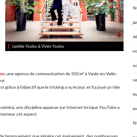
fé
ja
d
Laetitia Youlou & Vivien Youlou
n
o
ion
, une agence de communication de 350 m² à Vaulx-en-Velin,
s
ur.
grâce à l’objectif que le tricking a vu le jour, et il a joué un rôle
ma
la caméra, une discipline apparue sur Internet lorsque YouTube a
av
’honneur cet aspect.
fé
 de l’engouement que génère cet événement, des nombreuses