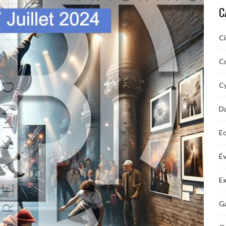
C
C
C
Cy
D
Ec
É
Ex
Ga