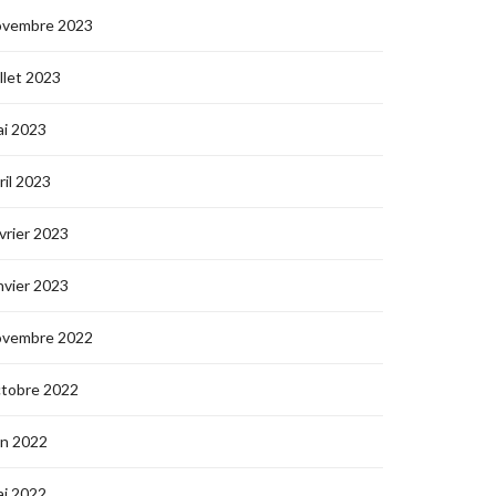
ovembre 2023
illet 2023
i 2023
ril 2023
vrier 2023
nvier 2023
ovembre 2022
ctobre 2022
in 2022
i 2022