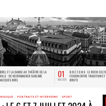
31
LA VERSION INTERDITE DU TARTUFFE DE
LES MÂCHONNES DE PARIS : 
MOLIÈRE, PLAISIR DE LA LANGUE ET DE
GOURMANDISE AU FÉMININ
L’ESPRIT
MAI 2026
MUSIQUE
PORTRAITS ET INTERVIEWS
SPORT