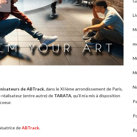
G
Li
M
m
M
M
No
nisateurs de ABTrack,
dans le XIIème arrondissement de Paris,
le réalisateur (entre autre) de
TARATA
, qu’il m’a mis à disposition
Pa
coeur.
P
anisatrice de
ABTrack
.
Po