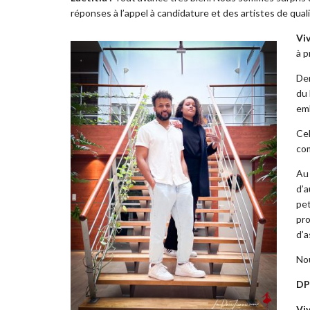
réponses à l’appel à candidature et des artistes de qual
Viv
à p
Der
du 
em
Cel
co
Au 
d’a
pet
pro
d’a
Nou
DP 
Viv