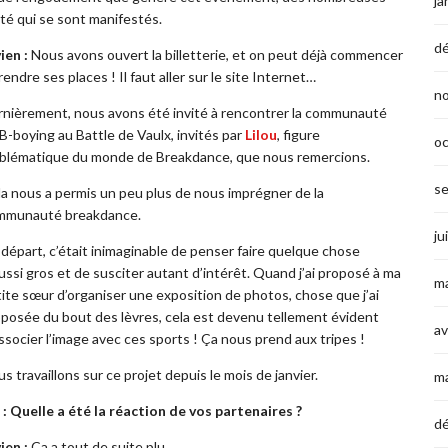
ja
ité qui se sont manifestés.
d
ien :
Nous avons ouvert la billetterie, et on peut déjà commencer
rendre ses places ! Il faut aller sur le site Internet…
n
nièrement, nous avons été invité à rencontrer la communauté
B-boying au Battle de Vaulx, invités par
Lilou
, figure
o
blématique du monde de Breakdance, que nous remercions.
s
a nous a permis un peu plus de nous imprégner de la
mmunauté breakdance.
ju
départ, c’était inimaginable de penser faire quelque chose
ussi gros et de susciter autant d’intérêt. Quand j’ai proposé à ma
ma
ite sœur d’organiser une exposition de photos, chose que j’ai
posée du bout des lèvres, cela est devenu tellement évident
av
ssocier l’image avec ces sports ! Ça nous prend aux tripes !
s travaillons sur ce projet depuis le mois de janvier.
m
: Quelle a été la réaction de vos partenaires ?
d
ien :
Ça a tout de suite plu.