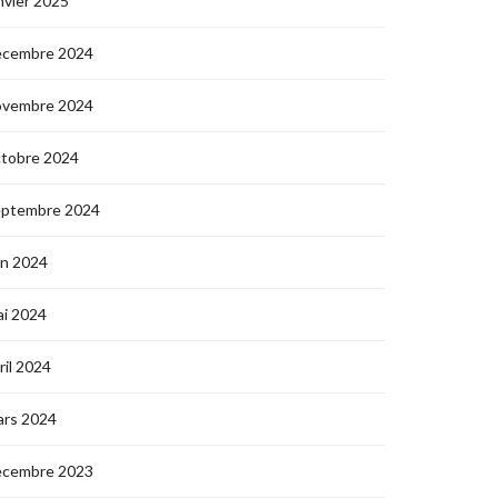
nvier 2025
écembre 2024
ovembre 2024
ctobre 2024
eptembre 2024
in 2024
i 2024
ril 2024
ars 2024
écembre 2023