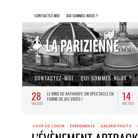
CONTACTEZ-MOI
QUI SOMMES-NOUS ?
CONTACTEZ-MOI
QUI SOMMES-NOUS ?
27
10
LE SOUFFLE AU
LA GOULUE : LE COUP DE CŒUR
E PETITS ET
THÉÂTRAL DE L’ÉTÉ PARISIEN
JUIL 2026
JUIN 2026
COUP DE COEUR
ÉVÈNEMENTS
GALERIE PHOTO