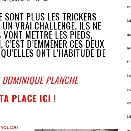
n
E SONT PLUS LES TRICKERS
ju
UN VRAI CHALLENGE. ILS NE
 VONT METTRE LES PIEDS,
ma
I, C’EST D’EMMENER CES DEUX
av
 QU’ELLES ONT L’HABITUDE DE
fé
ja
R DOMINIQUE PLANCHE
n
TA PLACE ICI !
o
ju
n YOULOU
,
ma