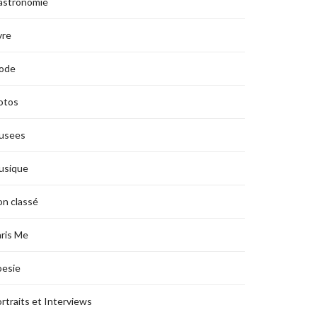
astronomie
vre
ode
otos
usees
usique
n classé
ris Me
oesie
rtraits et Interviews