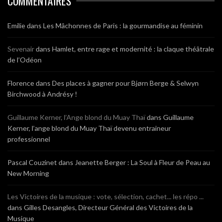
COMMENTAIRES
Emilie
dans
Les Mâchonnes de Paris : la gourmandise au féminin
Sevenair
dans
Hamlet, entre rage et modernité : la claque théâtrale
de l’Odéon
Florence
dans
Des places à gagner pour Bjørn Berge & Selwyn
Birchwood à Andrésy !
Guillaume Kerner, l’Ange blond du Muay Thaï
dans
Guillaume
Kerner, l’ange blond du Muay Thaï devenu entraineur
professionnel
Pascal Couzinet
dans
Jeanette Berger : La Soul à Fleur de Peau au
New Morning
Les Victoires de la musique : vote, sélection, cachet... les répo ...
dans
Gilles Desangles, Directeur Général des Victoires de la
Musique