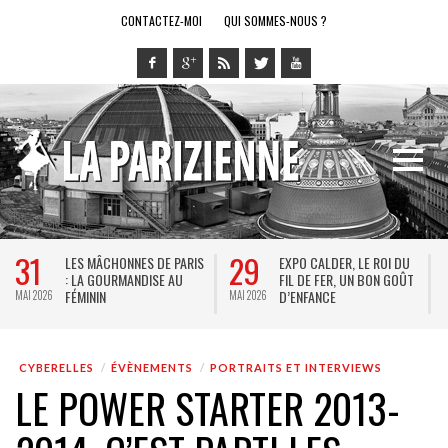
CONTACTEZ-MOI
QUI SOMMES-NOUS ?
31
29
LES MÂCHONNES DE PARIS
EXPO CALDER, LE ROI DU
: LA GOURMANDISE AU
FIL DE FER, UN BON GOÛT
FÉMININ
D’ENFANCE
MAI 2026
MAI 2026
M
CYBERELLES
ÉVÈNEMENTS
PORTRAITS ET INTERVIEWS
LE POWER STARTER 2013-