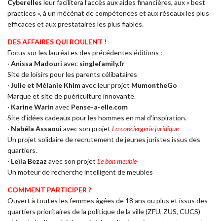
Cyberelles
leur facilitera l’accès aux aides financières, aux « best
practices », à un mécénat de compétences et aux réseaux les plus
efficaces et aux prestataires les plus fiables.
DES AFFAIRES QUI ROULENT !
Focus sur les lauréates des précédentes éditions :
·
Anissa Madouri
avec
singlefamily.fr
Site de loisirs pour les parents célibataires
·
Julie et Mélanie Khim
avec leur projet
MumontheGo
Marque et site de puériculture innovante.
·
Karine Warin
avec
Pense-a-elle.com
Site d’idées cadeaux pour les hommes en mal d’inspiration.
·
Nabéla Assaoui
avec son projet
La conciergerie juridique
Un projet solidaire de recrutement de jeunes juristes issus des
quartiers.
·
Leïla Bezaz
avec son projet
Le bon meuble
Un moteur de recherche intelligent de meubles
COMMENT PARTICIPER ?
Ouvert à toutes les femmes âgées de 18 ans ou plus et issus des
quartiers prioritaires de la politique de la ville (ZFU, ZUS, CUCS)