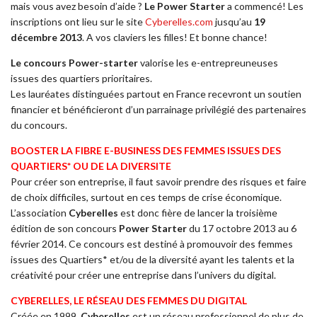
mais vous avez besoin d’aide ?
Le Power Starter
a commencé! Les
inscriptions ont lieu sur le site
Cyberelles.com
jusqu’au
19
décembre 2013
. A vos claviers les filles! Et bonne chance!
Le concours Power-starter
valorise les e-entrepreuneuses
issues des quartiers prioritaires.
Les lauréates distinguées partout en France recevront un soutien
financier et bénéficieront d’un parrainage privilégié des partenaires
du concours.
BOOSTER LA FIBRE E-BUSINESS DES FEMMES ISSUES DES
QUARTIERS* OU DE LA DIVERSITE
Pour créer son entreprise, il faut savoir prendre des risques et faire
de choix difficiles, surtout en ces temps de crise économique.
L’association
Cyberelles
est donc fière de lancer la troisième
édition de son concours
Power Starter
du 17 octobre 2013 au 6
février 2014. Ce concours est destiné à promouvoir des femmes
issues des Quartiers* et/ou de la diversité ayant les talents et la
créativité pour créer une entreprise dans l’univers du digital.
CYBERELLES, LE RÉSEAU DES FEMMES DU DIGITAL
Créée en 1999,
Cyberelles
est un réseau professionnel de plus de