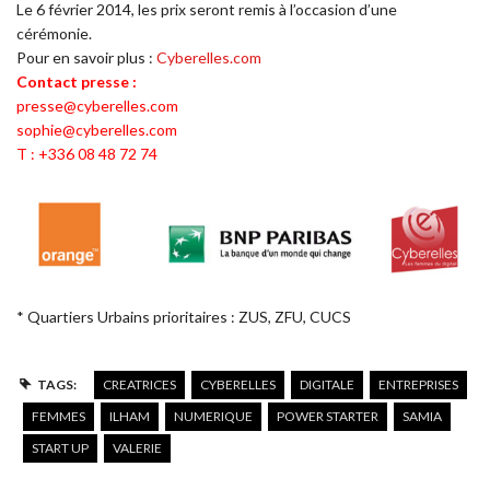
Le 6 février 2014, les prix seront remis à l’occasion d’une
cérémonie.
Pour en savoir plus :
Cyberelles.com
Contact presse :
presse@cyberelles.com
sophie@cyberelles.com
T : +336 08 48 72 74
* Quartiers Urbains prioritaires : ZUS, ZFU, CUCS
TAGS:
CREATRICES
CYBERELLES
DIGITALE
ENTREPRISES
FEMMES
ILHAM
NUMERIQUE
POWER STARTER
SAMIA
START UP
VALERIE