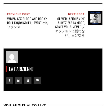
PREVIOUS POST
NEXT POST
VAMPS, SEX BLOOD AND ROCK'N
OLIVIER LAPIDUS : "NE
ROLL FAÇON SOLEIL LEVANT パリ
SUIVEZ PAS LA MODE,
フランス
SOYEZ VOUS-MÊME" フ
ァッションに従わな
い、自分なり
LA PARIZIENNE