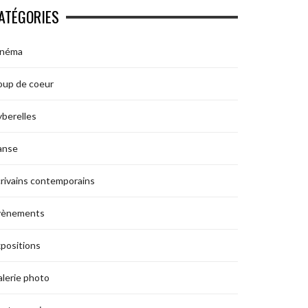
ATÉGORIES
inéma
oup de coeur
berelles
anse
rivains contemporains
vènements
positions
lerie photo