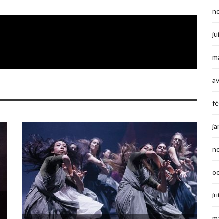
n
ju
ma
av
fé
ja
n
o
ju
ma