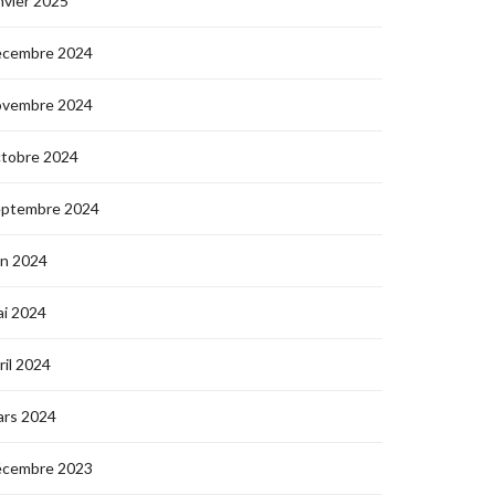
nvier 2025
écembre 2024
ovembre 2024
ctobre 2024
eptembre 2024
in 2024
i 2024
ril 2024
ars 2024
écembre 2023