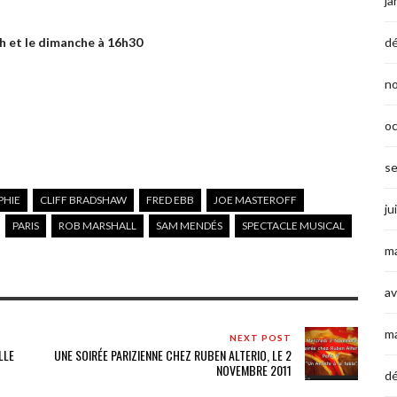
ja
h et le dimanche à 16h30
d
n
o
s
PHIE
CLIFF BRADSHAW
FRED EBB
JOE MASTEROFF
ju
PARIS
ROB MARSHALL
SAM MENDÉS
SPECTACLE MUSICAL
ma
av
m
NEXT POST
LLE
UNE SOIRÉE PARIZIENNE CHEZ RUBEN ALTERIO, LE 2
NOVEMBRE 2011
d