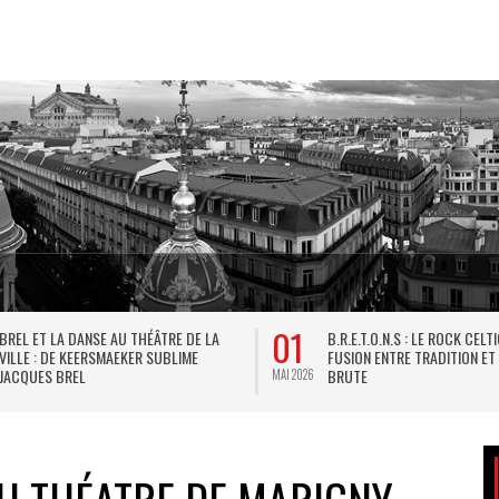
01
BREL ET LA DANSE AU THÉÂTRE DE LA
B.R.E.T.O.N.S : LE ROCK CELT
VILLE : DE KEERSMAEKER SUBLIME
FUSION ENTRE TRADITION ET
JACQUES BREL
BRUTE
MAI 2026