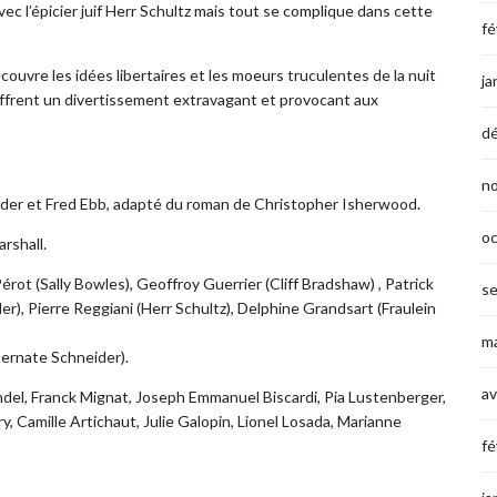
vec l’épicier juif Herr Schultz mais tout se complique dans cette
fé
ouvre les idées libertaires et les moeurs truculentes de la nuit
ja
 offrent un divertissement extravagant et provocant aux
d
n
nder et Fred Ebb, adapté du roman de Christopher Isherwood.
o
rshall.
rot (Sally Bowles), Geoffroy Guerrier (Cliff Bradshaw) , Patrick
s
er), Pierre Reggiani (Herr Schultz), Delphine Grandsart (Fraulein
ma
ternate Schneider).
av
del, Franck Mignat, Joseph Emmanuel Biscardi, Pia Lustenberger,
y, Camille Artichaut, Julie Galopin, Lionel Losada, Marianne
fé