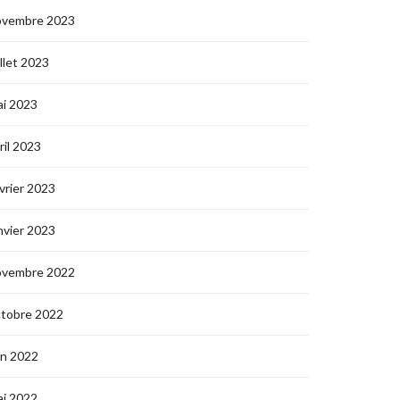
ovembre 2023
illet 2023
i 2023
ril 2023
vrier 2023
nvier 2023
ovembre 2022
ctobre 2022
in 2022
i 2022