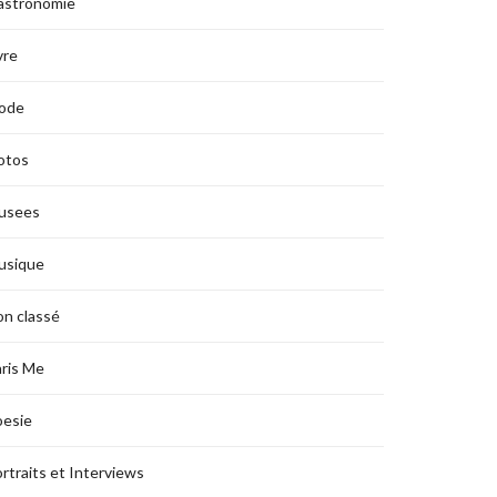
astronomie
vre
ode
otos
usees
usique
n classé
ris Me
oesie
rtraits et Interviews