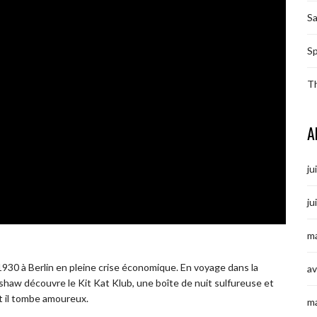
S
Sp
T
A
ju
ju
ma
30 à Berlin en pleine crise économique. En voyage dans la
av
adshaw découvre le Kit Kat Klub, une boîte de nuit sulfureuse et
t il tombe amoureux.
m