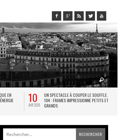
10
27
IQUE EN
UN SPECTACLE À COUPER LE SOUFFLE AU
L
 ÉNERGIE
104 : FRAMES IMPRESSIONNE PETITS ET
TH
GRANDS
AVR 2026
JUIL 2026