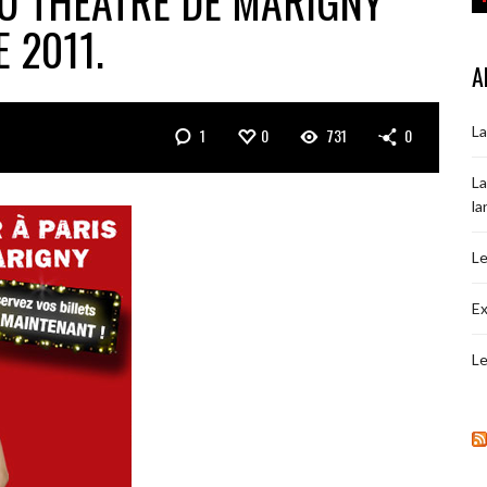
AU THÉATRE DE MARIGNY
 2011.
A
La
1
0
731
0
La
la
Le
Ex
Le