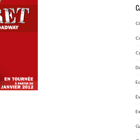
C
C
C
Cy
D
Ec
É
Ex
Ga