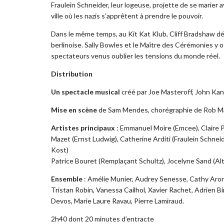
Fraulein Schneider, leur logeuse, projette de se marier a
ville où les nazis s’apprêtent à prendre le pouvoir.
Dans le même temps, au Kit Kat Klub, Cliff Bradshaw déc
berlinoise. Sally Bowles et le Maître des Cérémonies y
spectateurs venus oublier les tensions du monde réel.
Distribution
Un spectacle musical
créé par Joe Masteroff, John Ka
Mise en scène
de Sam Mendes, chorégraphie de Rob Ma
Artistes principaux
: Emmanuel Moire (Emcee), Claire Pé
Mazet (Ernst Ludwig), Catherine Arditi (Fraulein Schneid
Kost)
Patrice Bouret (Remplaçant Schultz), Jocelyne Sand (Al
Ensemble
: Amélie Munier, Audrey Senesse, Cathy Aron
Tristan Robin, Vanessa Cailhol, Xavier Rachet, Adrien Bir
Devos, Marie Laure Ravau, Pierre Lamiraud.
2h40 dont 20 minutes d’entracte