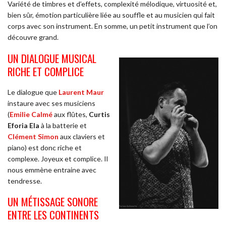
Variété de timbres et d’effets, complexité mélodique, virtuosité et,
bien sûr, émotion particulière liée au souffle et au musicien qui fait
corps avec son instrument. En somme, un petit instrument que l’on
découvre grand.
UN DIALOGUE MUSICAL
RICHE ET COMPLICE
Le dialogue que
Laurent Maur
instaure avec ses musiciens
(
Emilie Calmé
aux flûtes,
Curtis
Eforia Ela
à la batterie et
Clément Simon
aux claviers et
piano) est donc riche et
complexe. Joyeux et complice. Il
nous emmène entraine avec
tendresse.
UN MÉTISSAGE SONORE
ENTRE LES CONTINENTS