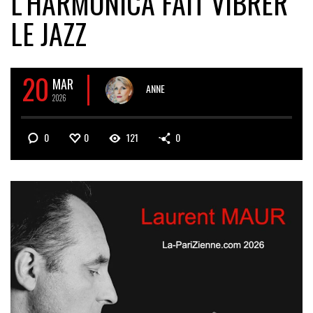
L’HARMONICA FAIT VIBRER
LE JAZZ
20
MAR
ANNE
2026
0
0
121
0