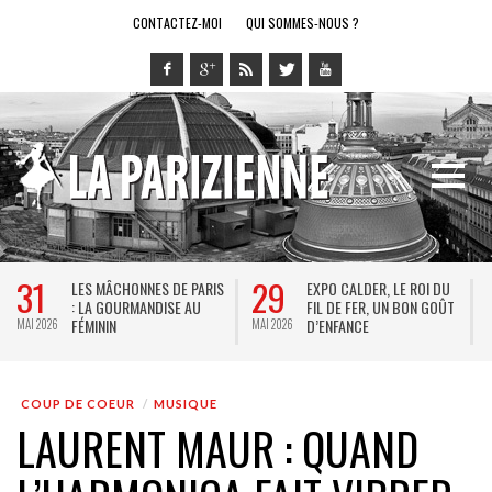
CONTACTEZ-MOI
QUI SOMMES-NOUS ?
31
29
LES MÂCHONNES DE PARIS
EXPO CALDER, LE ROI DU
: LA GOURMANDISE AU
FIL DE FER, UN BON GOÛT
FÉMININ
D’ENFANCE
MAI 2026
MAI 2026
M
COUP DE COEUR
MUSIQUE
LAURENT MAUR : QUAND