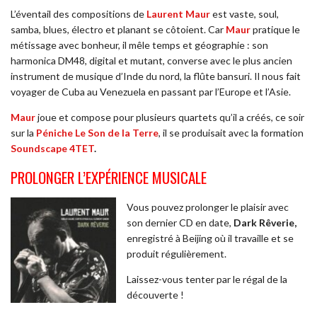
L’éventail des compositions de
Laurent Maur
est vaste, soul,
samba, blues, électro et planant se côtoient. Car
Maur
pratique le
métissage avec bonheur, il mêle temps et géographie : son
harmonica DM48, digital et mutant, converse avec le plus ancien
instrument de musique d’Inde du nord, la flûte bansuri. Il nous fait
voyager de Cuba au Venezuela en passant par l’Europe et l’Asie.
Maur
joue et compose pour plusieurs quartets qu’il a créés, ce soir
sur la
Péniche Le Son de la Terre
, il se produisait avec la formation
Soundscape 4TET
.
PROLONGER L’EXPÉRIENCE MUSICALE
Vous pouvez prolonger le plaisir avec
son dernier CD en date,
Dark Rêverie,
enregistré à Beijing où il travaille et se
produit régulièrement.
Laissez-vous tenter par le régal de la
découverte !