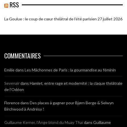
RSS
La Goulue : le coup de cœur théâtral de l’été parisien
27 juillet 2026
COMMENTAIRES
Emilie
dans
Les Mâchonnes de Paris : la gourmandise au féminin
Sevenair
dans
Hamlet, entre rage et modernité : la claque théâtrale
de l’Odéon
Florence
dans
Des places à gagner pour Bjørn Berge & Selwyn
Birchwood à Andrésy !
Guillaume Kerner, l’Ange blond du Muay Thaï
dans
Guillaume