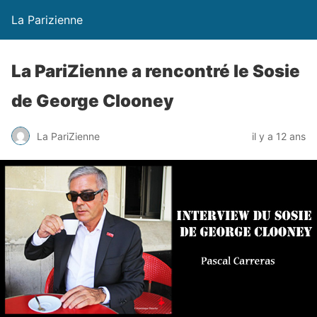
La Parizienne
La PariZienne a rencontré le Sosie
de George Clooney
La PariZienne
il y a 12 ans