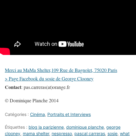
Merci au MaMa Shelter,109 Rue de Bagnolet, 75020 Paris
> Page Facebook du sosie de George Clooney
Contact
: pas.carreras(at)orange.fr
© Dominique Planche 2014
Catégories :
Cinéma
,
Portraits et Interviews
Étiquettes :
blog la parizienne
,
dominique planche
,
george
clooney
,
mama shelter
,
nespresso
,
pascal carreras
,
sosie
,
what