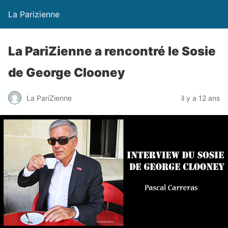
La Parizienne
La PariZienne a rencontré le Sosie
de George Clooney
La PariZienne
il y a 12 ans