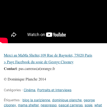
Merci au MaMa Shelter,109 Rue de Bagnolet, 75020 Paris
> Page Facebook du sosie de George Clooney
Contact
: pas.carreras(at)orange.fr
© Dominique Planche 2014
Catégories :
Cinéma
,
Portraits et Interviews
Étiquettes :
blog la parizienne
,
dominique planche
,
george
clooney
,
mama shelter
,
nespresso
,
pascal carreras
,
sosie
,
what