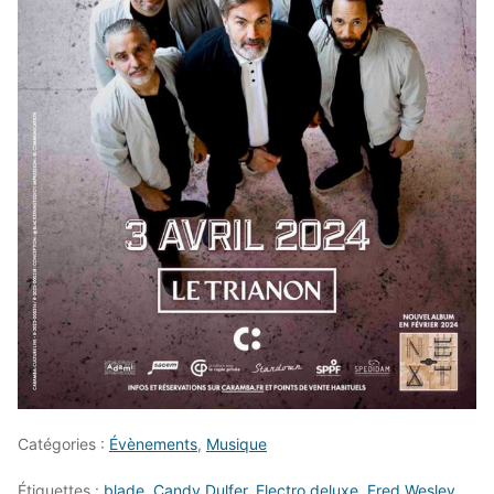
Catégories :
Évènements
,
Musique
Étiquettes :
blade
,
Candy Dulfer
,
Electro deluxe
,
Fred Wesley
,