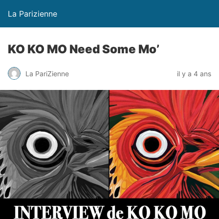
La Parizienne
KO KO MO Need Some Mo’
La PariZienne
il y a 4 ans