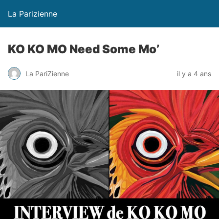
La Parizienne
KO KO MO Need Some Mo’
La PariZienne
il y a 4 ans