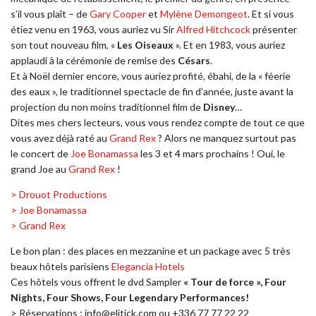
s’il vous plaît – de
Gary Cooper
et
Mylène Demongeot
. Et si vous
étiez venu en 1963, vous auriez vu Sir
Alfred Hitchcock
présenter
son tout nouveau film, «
Les Oiseaux
». Et en 1983, vous auriez
applaudi à la cérémonie de remise des
Césars
.
Et à Noël dernier encore, vous auriez profité, ébahi, de la « féerie
des eaux », le traditionnel spectacle de fin d’année, juste avant la
projection du non moins traditionnel film de
Disney
…
Dites mes chers lecteurs, vous vous rendez compte de tout ce que
vous avez déjà raté au
Grand Rex
? Alors ne manquez surtout pas
le concert de
Joe Bonamassa
les 3 et 4 mars prochains ! Oui, le
grand Joe au
Grand Rex
!
> Drouot Productions
> Joe Bonamassa
> Grand Rex
Le bon plan : des places en mezzanine et un package avec 5 très
beaux hôtels parisiens
Elegancia Hotels
Ces hôtels vous offrent le dvd Sampler
« Tour de force », Four
Nights, Four Shows, Four Legendary Performances!
> Réservations : info@elitick.com ou +336 77 77 22 22