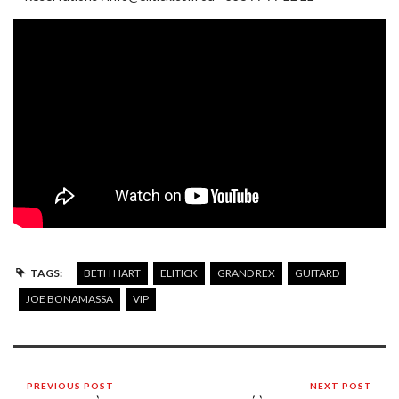
TAGS:
BETH HART
ELITICK
GRAND REX
GUITARD
JOE BONAMASSA
VIP
PREVIOUS POST
NEXT POST