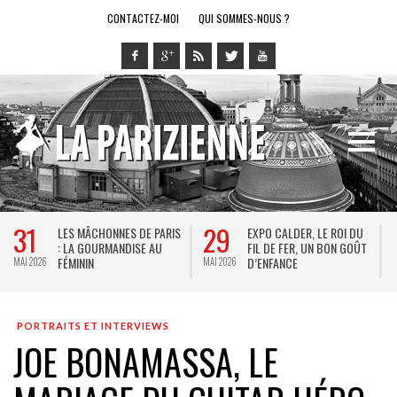
CONTACTEZ-MOI
QUI SOMMES-NOUS ?
31
29
2
LES MÂCHONNES DE PARIS
EXPO CALDER, LE ROI DU
: LA GOURMANDISE AU
FIL DE FER, UN BON GOÛT
FÉMININ
D’ENFANCE
MAI 2026
MAI 2026
MAI
PORTRAITS ET INTERVIEWS
JOE BONAMASSA, LE