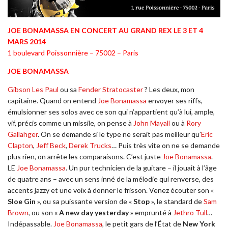
JOE BONAMASSA EN CONCERT AU GRAND REX LE 3 ET 4
MARS 2014
1 boulevard Poissonnière – 75002 – Paris
JOE BONAMASSA
Gibson Les Paul
ou sa
Fender Stratocaster
? Les deux, mon
capitaine. Quand on entend
Joe Bonamassa
envoyer ses riffs,
émulsionner ses solos avec ce son qui n’appartient qu’à lui, ample,
vif, précis comme un missile, on pense à
John Mayall
ou à
Rory
Gallahger
. On se demande si le type ne serait pas meilleur qu’
Eric
Clapton
,
Jeff Beck
,
Derek Trucks
… Puis très vite on ne se demande
plus rien, on arrête les comparaisons. C’est juste
Joe Bonamassa
.
LE
Joe Bonamassa
. Un pur technicien de la guitare – il jouait à l’âge
de quatre ans – avec un sens inné de la mélodie qui renverse, des
accents jazzy et une voix à donner le frisson. Venez écouter son «
Sloe Gin
», ou sa puissante version de «
Stop
», le standard de
Sam
Brown
, ou son «
A new day yesterday
» emprunté à
Jethro Tull
…
Indépassable.
Joe Bonamassa
, le petit gars de l’État de
New York