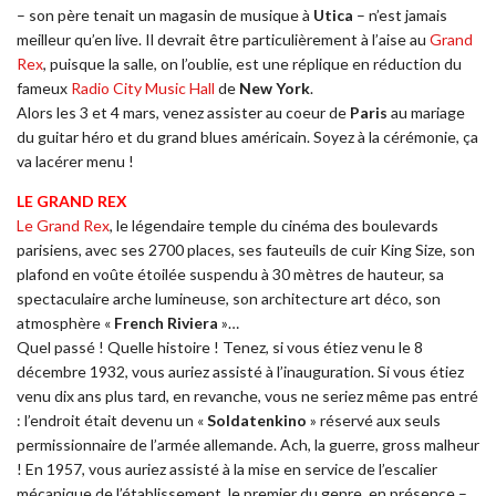
– son père tenait un magasin de musique à
Utica
– n’est jamais
meilleur qu’en live. Il devrait être particulièrement à l’aise au
Grand
Rex
, puisque la salle, on l’oublie, est une réplique en réduction du
fameux
Radio City Music Hall
de
New York
.
Alors les 3 et 4 mars, venez assister au coeur de
Paris
au mariage
du guitar héro et du grand blues américain. Soyez à la cérémonie, ça
va lacérer menu !
LE GRAND REX
Le Grand Rex
, le légendaire temple du cinéma des boulevards
parisiens, avec ses 2700 places, ses fauteuils de cuir King Size, son
plafond en voûte étoilée suspendu à 30 mètres de hauteur, sa
spectaculaire arche lumineuse, son architecture art déco, son
atmosphère «
French Riviera
»…
Quel passé ! Quelle histoire ! Tenez, si vous étiez venu le 8
décembre 1932, vous auriez assisté à l’inauguration. Si vous étiez
venu dix ans plus tard, en revanche, vous ne seriez même pas entré
: l’endroit était devenu un «
Soldatenkino
» réservé aux seuls
permissionnaire de l’armée allemande. Ach, la guerre, gross malheur
! En 1957, vous auriez assisté à la mise en service de l’escalier
mécanique de l’établissement, le premier du genre, en présence –