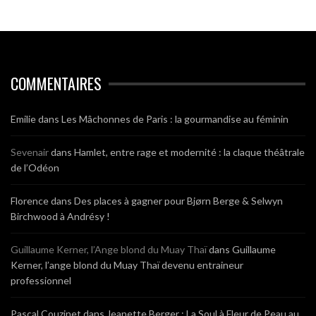
COMMENTAIRES
Emilie
dans
Les Mâchonnes de Paris : la gourmandise au féminin
Sevenair
dans
Hamlet, entre rage et modernité : la claque théâtrale
de l’Odéon
Florence
dans
Des places à gagner pour Bjørn Berge & Selwyn
Birchwood à Andrésy !
Guillaume Kerner, l’Ange blond du Muay Thaï
dans
Guillaume
Kerner, l’ange blond du Muay Thaï devenu entraineur
professionnel
Pascal Couzinet
dans
Jeanette Berger : La Soul à Fleur de Peau au