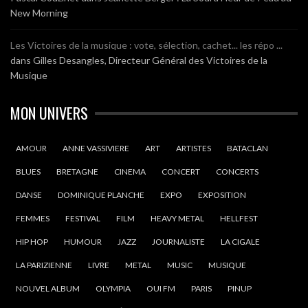
New Morning
Les Victoires de la musique : vote, sélection, cachet... les répo ...
dans
Gilles Desangles, Directeur Général des Victoires de la
Musique
MON UNIVERS
AMOUR
ANNE VASSIVIERE
ART
ARTISTES
BATACLAN
BLUES
BRETAGNE
CINEMA
CONCERT
CONCERTS
DANSE
DOMINIQUE PLANCHE
EXPO
EXPOSITION
FEMMES
FESTIVAL
FILM
HEAVY METAL
HELLFEST
HIP HOP
HUMOUR
JAZZ
JOURNALISTE
LA CIGALE
LA PARIZIENNE
LIVRE
METAL
MUSIC
MUSIQUE
NOUVEL ALBUM
OLYMPIA
OUI FM
PARIS
PINUP