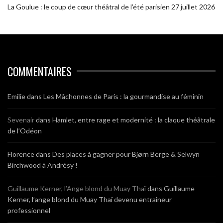
La Goulue : le coup de cœur théâtral de l’été parisien
27 juillet 2026
COMMENTAIRES
Emilie
dans
Les Mâchonnes de Paris : la gourmandise au féminin
Sevenair
dans
Hamlet, entre rage et modernité : la claque théâtrale
de l’Odéon
Florence
dans
Des places à gagner pour Bjørn Berge & Selwyn
Birchwood à Andrésy !
Guillaume Kerner, l’Ange blond du Muay Thaï
dans
Guillaume
Kerner, l’ange blond du Muay Thaï devenu entraineur
professionnel