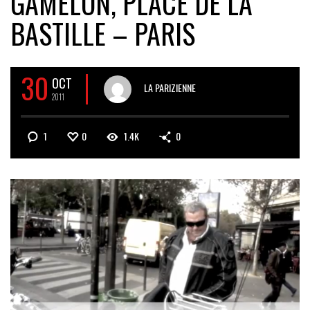
GAMELON, PLACE DE LA
BASTILLE – PARIS
30
OCT
LA PARIZIENNE
2011
1
0
1.4K
0