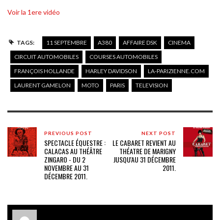
Voir la 1ere vidéo
TAGS:
11 SEPTEMBRE
A380
AFFAIRE DSK
CINEMA
CIRCUIT AUTOMOBILES
COURSES AUTOMOBILES
FRANÇOIS HOLLANDE
HARLEY DAVIDSON
LA-PARIZIENNE.COM
LAURENT GAMELON
MOTO
PARIS
TELEVISION
PREVIOUS POST
NEXT POST
SPECTACLE ÉQUESTRE :
LE CABARET REVIENT AU
CALACAS AU THÉÂTRE
THÉATRE DE MARIGNY
ZINGARO - DU 2
JUSQU'AU 31 DÉCEMBRE
NOVEMBRE AU 31
2011.
DÉCEMBRE 2011.