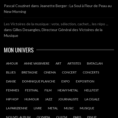
Pascal Couzinet
dans
Jeanette Berger : La Soul à Fleur de Peau au
New Morning
Les Victoires de la musique : vote, sélection, cachet... les répo ...
dans
Gilles Desangles, Directeur Général des Victoires de la
Musique
MON UNIVERS
AMOUR
ANNE VASSIVIERE
ART
ARTISTES
BATACLAN
BLUES
BRETAGNE
CINEMA
CONCERT
CONCERTS
DANSE
DOMINIQUE PLANCHE
EXPO
EXPOSITION
FEMMES
FESTIVAL
FILM
HEAVY METAL
HELLFEST
HIP HOP
HUMOUR
JAZZ
JOURNALISTE
LA CIGALE
LA PARIZIENNE
LIVRE
METAL
MUSIC
MUSIQUE
NOUVEL ALBUM
OLYMPIA
OUI FM
PARIS
PINUP