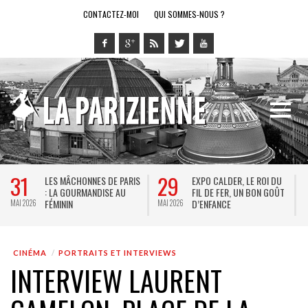
CONTACTEZ-MOI
QUI SOMMES-NOUS ?
31
29
LES MÂCHONNES DE PARIS
EXPO CALDER, LE ROI DU
: LA GOURMANDISE AU
FIL DE FER, UN BON GOÛT
FÉMININ
D’ENFANCE
MAI 2026
MAI 2026
M
CINÉMA
PORTRAITS ET INTERVIEWS
INTERVIEW LAURENT