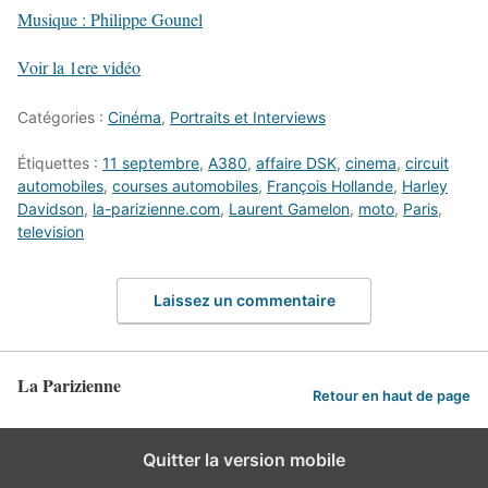
Musique : Philippe Gounel
Voir la 1ere vidéo
Catégories :
Cinéma
,
Portraits et Interviews
Étiquettes :
11 septembre
,
A380
,
affaire DSK
,
cinema
,
circuit
automobiles
,
courses automobiles
,
François Hollande
,
Harley
Davidson
,
la-parizienne.com
,
Laurent Gamelon
,
moto
,
Paris
,
television
Laissez un commentaire
La Parizienne
Retour en haut de page
Quitter la version mobile