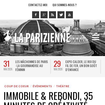
CONTACTEZ-MOI
QUI SOMMES-NOUS ?
1
29
28
LES MÂCHONNES DE PARIS
EXPO CALDER, LE ROI DU
: LA GOURMANDISE AU
FIL DE FER, UN BON GOÛT
FÉMININ
D’ENFANCE
 2026
MAI 2026
MAI 202
COUP DE COEUR
ÉVÈNEMENTS
THÉÂTRE
IMMOBILE & REBONDI, 35