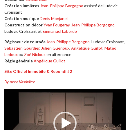
Création lumières
Jean-Philippe Borgogno
assisté de Ludovic
Croissant
Création musique
Denis Monjanel
Construction décor
Yvan Fougeray
,
Jean-Philippe Borgogno,
Ludovic Croissant et
Emmanuel Laborde
Régisseur de tournée
Jean-Philippe Borgogno
, Ludovic Croissant,
Sébastien Gourdier
,
Julien Guenoux
,
Angélique Guillot,
Matéo
Ledoux
ou
Zoé Nicloux
en alternance
Régie générale
Angélique Guillot
Site Officiel Immobile & Rebondi #2
By Anne Vassivière
Lecteur
vidéo