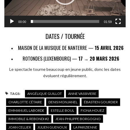
00:00
01:59
DATES / TOURNÉE
MAISON DE LA MUSIQUE DE NANTERRE —
15 AVRIL 2026
ROTONDES (LUXEMBOURG) —
17 → 20 MARS 2026
Le spectacle tourne beaucoup en jeune public, donc les dates
évoluent régulièrement.
TAGS:
ANGÉLIQUE GUILLOT
ANNE VASSIVIERE
CHARLOTTE CÉTAIRE
DENIS MONJANEL
ÉBASTIEN GOURDIER
EMMANUEL LABORDE
ESTELLE BOUL
FIONA HOUEZ
IMMOBILE & REBONDI #2
JEAN-PHILIPPE BORGOGNO
JOAN CELLIER
JULIEN GUENOUX
LA PARIZIENNE