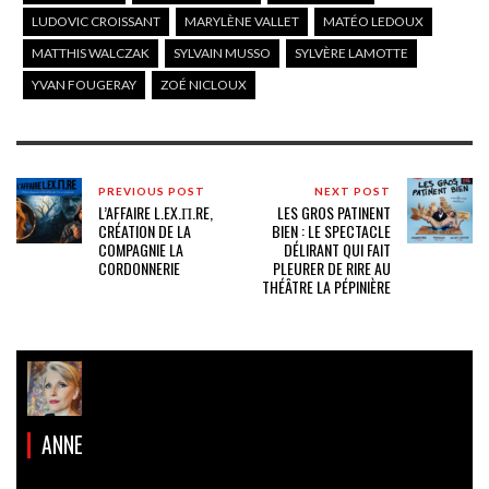
LUDOVIC CROISSANT
MARYLÈNE VALLET
MATÉO LEDOUX
MATTHIS WALCZAK
SYLVAIN MUSSO
SYLVÈRE LAMOTTE
YVAN FOUGERAY
ZOÉ NICLOUX
PREVIOUS POST
NEXT POST
L’AFFAIRE L.EX.Π.RE,
LES GROS PATINENT
CRÉATION DE LA
BIEN : LE SPECTACLE
COMPAGNIE LA
DÉLIRANT QUI FAIT
CORDONNERIE
PLEURER DE RIRE AU
THÉÂTRE LA PÉPINIÈRE
ANNE