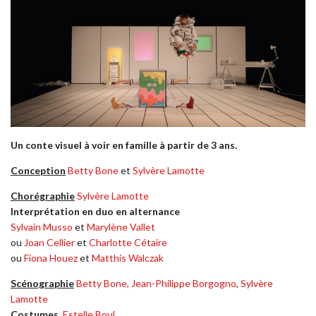
Un conte visuel à voir en famille à partir de 3 ans.
Conception
Betty Bone
et
Sylvère Lamotte
Chorégraphie
Sylvère Lamotte
Interprétation en duo en alternance
Sylvain Musso
et
Marylène Vallet
ou
Joan Cellier
et
Charlotte Cétaire
ou
Fiona Houez
et
Matthis Walczak
Scénographie
Betty Bone,
Jean-Philippe Borgogno
,
Sylvère
Lamotte
Costumes
Estelle Boul