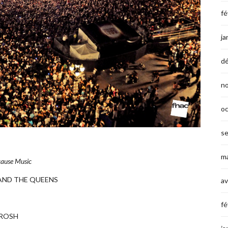
fé
ja
d
n
o
s
ma
ecause Music
 AND THE QUEENS
av
fé
RROSH