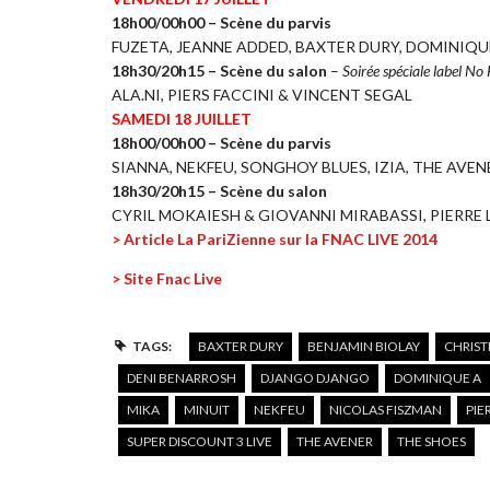
18h00/00h00 – Scène du parvis
FUZETA, JEANNE ADDED, BAXTER DURY, DOMINIQU
18h30/20h15 – Scène du salon
–
Soirée spéciale label N
ALA.NI, PIERS FACCINI & VINCENT SEGAL
SAMEDI 18 JUILLET
18h00/00h00 – Scène du parvis
SIANNA, NEKFEU, SONGHOY BLUES, IZIA, THE AVEN
18h30/20h15 – Scène du salon
CYRIL MOKAIESH & GIOVANNI MIRABASSI, PIERRE
> Article La PariZienne sur la FNAC LIVE 2014
> Site Fnac Live
TAGS:
BAXTER DURY
BENJAMIN BIOLAY
CHRIST
DENI BENARROSH
DJANGO DJANGO
DOMINIQUE A
MIKA
MINUIT
NEKFEU
NICOLAS FISZMAN
PIE
SUPER DISCOUNT 3 LIVE
THE AVENER
THE SHOES