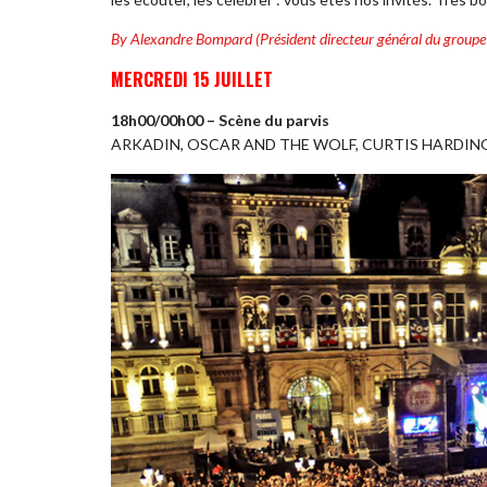
By Alexandre Bompard (Président directeur général du group
MERCREDI 15 JUILLET
18h00/00h00 – Scène du parvis
ARKADIN, OSCAR AND THE WOLF, CURTIS HARDING,