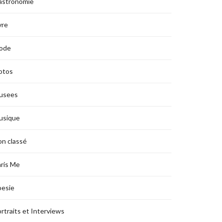
astronomie
vre
ode
otos
usees
usique
n classé
ris Me
oesie
rtraits et Interviews