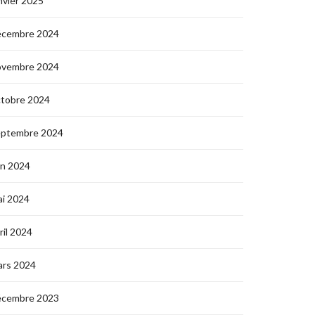
nvier 2025
écembre 2024
ovembre 2024
ctobre 2024
eptembre 2024
in 2024
i 2024
ril 2024
ars 2024
écembre 2023