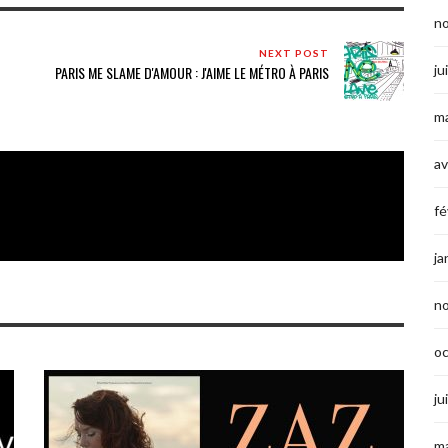
n
NEXT POST
ju
PARIS ME SLAME D'AMOUR : J'AIME LE MÉTRO À PARIS
ma
av
fé
ja
n
o
ju
ma