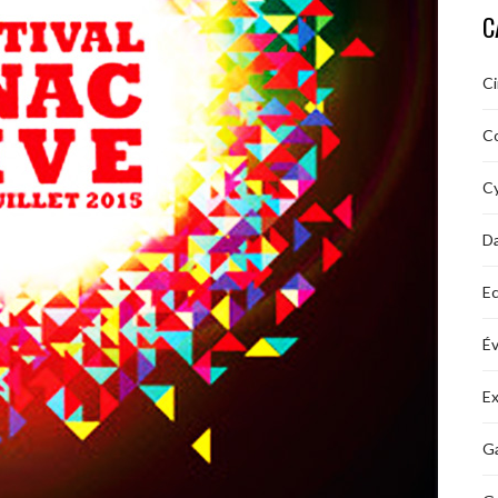
C
C
C
Cy
D
Ec
É
Ex
Ga