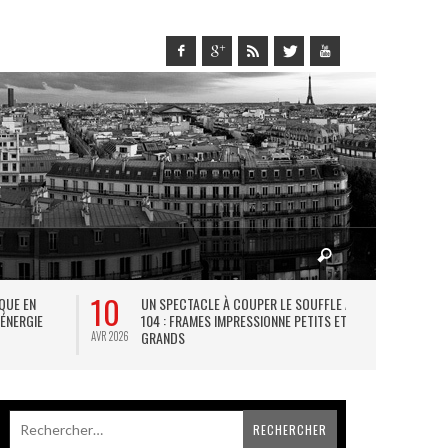
10
27
IQUE EN
UN SPECTACLE À COUPER LE SOUFFLE AU
L
 ÉNERGIE
104 : FRAMES IMPRESSIONNE PETITS ET
TH
GRANDS
AVR 2026
JUIL 2026