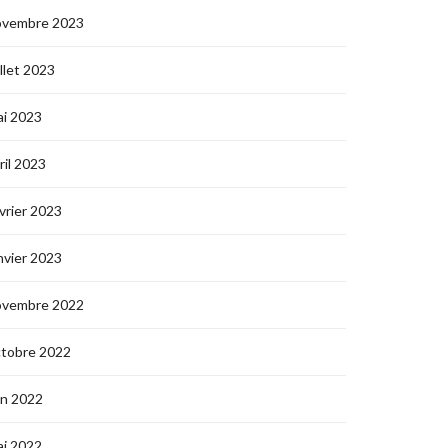
ovembre 2023
illet 2023
i 2023
ril 2023
vrier 2023
nvier 2023
ovembre 2022
ctobre 2022
in 2022
i 2022