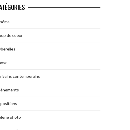
ATÉGORIES
inéma
oup de coeur
berelles
anse
rivains contemporains
vènements
positions
lerie photo