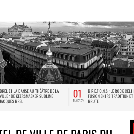
01
BREL ET LA DANSE AU THÉÂTRE DE LA
B.R.E.T.O.N.S : LE ROCK CELT
VILLE : DE KEERSMAEKER SUBLIME
FUSION ENTRE TRADITION ET
JACQUES BREL
BRUTE
MAI 2026