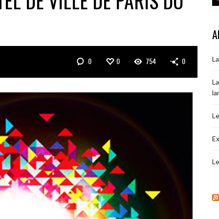
TEL DE VILLE DE PARIS DU
A
La
0
0
754
0
La
la
Le
Ex
Le