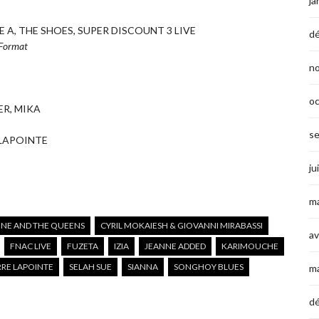
ja
E A, THE SHOES, SUPER DISCOUNT 3
LIVE
d
o Format
n
o
ER, MIKA
s
 LAPOINTE
ju
ma
INE AND THE QUEENS
CYRIL MOKAIESH & GIOVANNI MIRABASSI
av
FNAC LIVE
FUZETA
IZIA
JEANNE ADDED
KARIMOUCHE
RRE LAPOINTE
SELAH SUE
SIANNA
SONGHOY BLUES
m
d