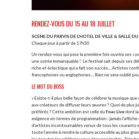
RENDEZ-VOUS DU 15 AU 18 JUILLET
SCENE DU PARVIS DE L’HOTEL DE VILLE & SALLE D
Chaque jour à partir de 17h30
Un rendez-vous qui pour la première fois ouvrira ses « por
une soirée immanquable ! Le festival sait depuis ses d
riche et éclectique qui a fait son succès… Artistes conf
francophones ou anglophones… Rien ne sera oublié pour
LE MOT DU BOSS
« Existe-t-il plus belle façon de célébrer la musique que 
aux créateurs de diffuser leurs œuvres ? Quoi de plus jub
préférés ? Cette ambition est celle du
Fnac Live
dont la
exigence en termes de programmation : jamais l’affiche 
d’artistes incontournables venus de tous les courants m
toute l’année à rendre la culture accessible au plus gra
les écouter, les célébrer : vous êtes nos invités. Très bon