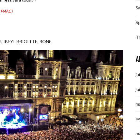
S
e FNAC)
Sp
T
 IBEYI, BRIGITTE, RONE
A
ju
ju
ma
av
m