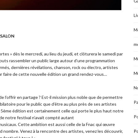
G
Li
M
U SALON
m
tes » dès le mercredi, au lieu du jeudi, et clôturera le samedi par
M
ébuts rassembler un public large autour d’une programmation
irmés, dernières révélations, chanson, rock ou électro, artistes
M
 faire de cette nouvelle édition un grand rendez-vous…
No
de l’offrir en partage ? Est-il mission plus noble que de permettre
Pa
ilatoire pour le public que d’être au plus près de ses artistes
 5ème édition est certainement celle qui porte le plus haut notre
P
de notre festival n’avait compté autant
usicaux. Cette ambition est aussi celle de la Fnac qui œuvre
nd nombre. Venez à la rencontre des artistes, venez les découvrir,
Po
 festival à tous ! »