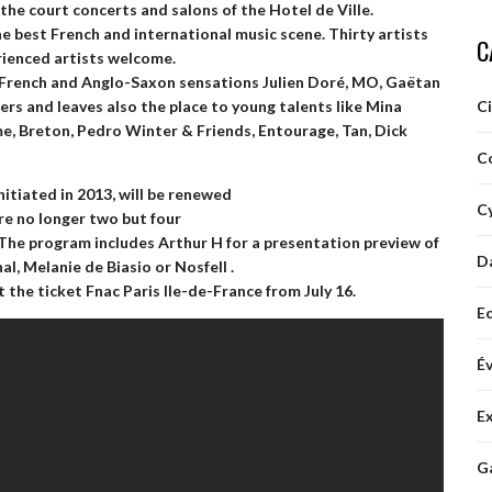
f the court concerts and salons of the Hotel de Ville.
he best French and international music scene. Thirty artists
C
erienced artists welcome.
he French and Anglo-Saxon sensations
Julien Doré, MO, Gaëtan
iers
and leaves also the place to young talents like Mina
C
me, Breton, Pedro Winter & Friends, Entourage, Tan, Dick
C
nitiated in 2013, will be renewed
Cy
re no longer two but four
 The program includes
Arthur H
for a presentation preview of
D
hal, Melanie de Biasio
or
Nosfell
.
t the ticket
Fnac Paris Ile-de-France
from
July 16.
E
É
E
G