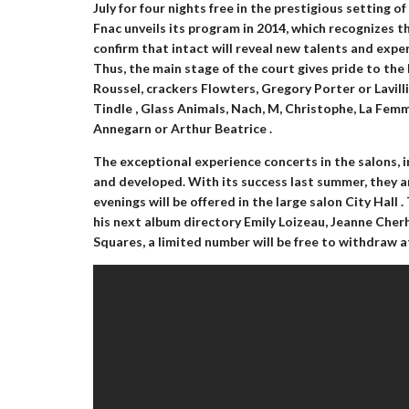
July for four nights free in the prestigious setting o
Fnac unveils its program in 2014, which recognizes t
confirm that intact will reveal new talents and exp
Thus, the main stage of the court gives pride to t
Roussel, crackers Flowters, Gregory Porter
or
Lavill
Tindle
, Glass Animals, Nach, M, Christophe, La Fem
Annegarn
or
Arthur Beatrice
.
The exceptional experience concerts in the salons, i
and developed. With its success last summer, they a
evenings will be offered in the large salon
City Hall
.
his next album directory
Emily Loizeau, Jeanne Cher
Squares, a limited number will be free to withdraw a