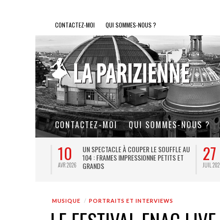
CONTACTEZ-MOI
QUI SOMMES-NOUS ?
CONTACTEZ-MOI
QUI SOMMES-NOUS ?
27
10
LE SOUFFLE AU
LA GOULUE : LE COUP DE CŒUR
E PETITS ET
THÉÂTRAL DE L’ÉTÉ PARISIEN
JUIL 2026
JUIN 2026
MUSIQUE
PORTRAITS ET INTERVIEWS