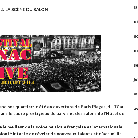
ja
S & LA SCÈNE DU SALON
d
n
o
s
ju
m
end ses quartiers d’été en ouverture de Paris Plages, du 17 au
av
dans le cadre prestigieux du parvis et des salons de l’Hôtel de
m
le meilleur de la scène musicale française et internationale.
lonté intacte de révéler de nouveaux talents et d’accueillir
d