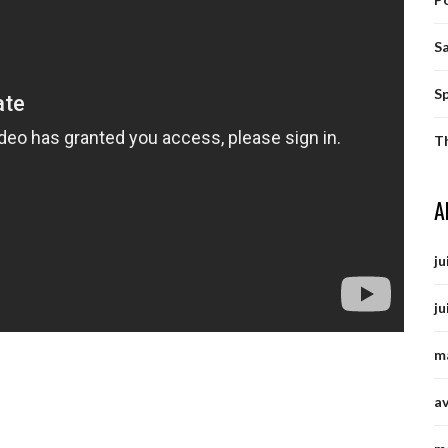
S
S
T
A
ju
ju
m
av