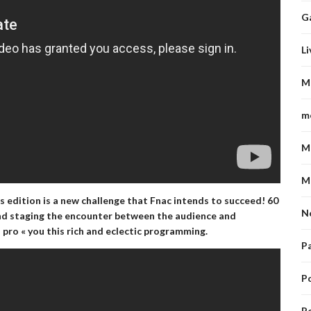
G
Li
M
m
M
M
is edition is a new challenge that
Fnac
intends to succeed! 60
N
and staging the encounter between the audience and
 pro « you this rich and eclectic programming.
P
P
Po