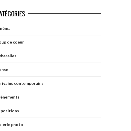
ATÉGORIES
inéma
oup de coeur
berelles
anse
crivains contemporains
vènements
xpositions
alerie photo