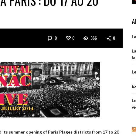
À PARIS : DU 17 AU 20
A
La
0
0
366
0
La
la
Le
Ex
Le
vi
ed its summer opening of Paris Plages districts from 17 to 20