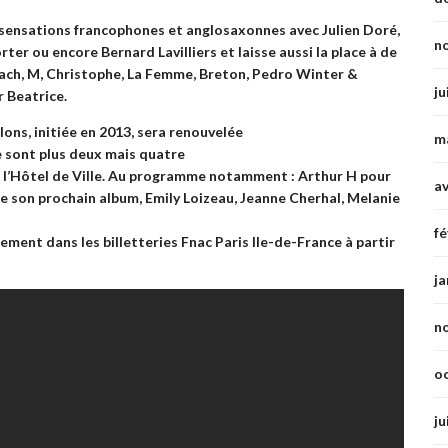
aux sensations francophones et anglosaxonnes avec
Julien Doré,
n
orter
ou encore
Bernard Lavilliers
et laisse aussi la place à de
Nach, M, Christophe, La Femme, Breton, Pedro Winter &
ju
r Beatrice
.
lons, initiée en 2013, sera renouvelée
m
ne sont plus deux mais quatre
l’
Hôtel de Ville
. Au programme notamment :
Arthur H
pour
av
e son prochain album,
Emily Loizeau, Jeanne Cherhal, Melanie
fé
tement dans les billetteries
Fnac Paris Ile-de-France
à partir
ja
n
o
ju