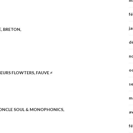
m
fé
ja
E, BRETON,
d
n
o
EURS FLOWTERS, FAUVE ≠
s
m
L’ONCLE SOUL & MONOPHONICS,
av
fé