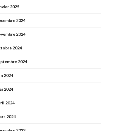
nvier 2025
écembre 2024
ovembre 2024
ctobre 2024
eptembre 2024
in 2024
ai 2024
ril 2024
ars 2024
écembre 2023