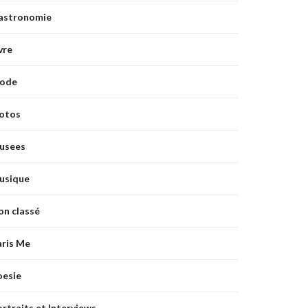
astronomie
vre
ode
otos
usees
usique
on classé
aris Me
oesie
rtraits et Interviews