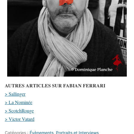
AUTRES ARTICLES SUR FABIAN FERRARI
> Sallinger
> La Nominée
> ScotchRouge
> Victor Vatard
Catégories :
Évènements
,
Portraits et Interviews