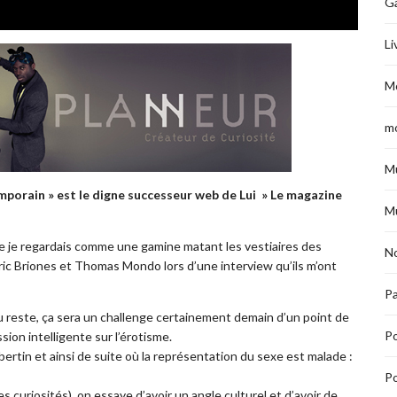
G
Li
M
m
M
porain » est le digne successeur web de Lui » Le magazine
M
e je regardais comme une gamine matant les vestiaires des
No
Eric Briones et Thomas Mondo lors d’une interview qu’ils m’ont
Pa
du reste, ça sera un challenge certainement demain d’un point de
P
ion intelligente sur l’érotisme.
libertin et ainsi de suite où la représentation du sexe est malade :
Po
s curiosités), on essaye d’avoir un angle culturel et d’avoir de