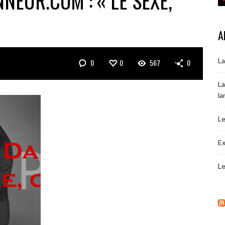
NEUR.COM : « LE SEXE,
A
La
0
0
567
0
La
la
Le
Ex
Le