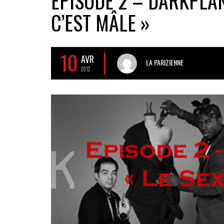
EPISODE 2 – DARKPLAN
C’EST MÂLE »
10
AVR
LA PARIZIENNE
2012