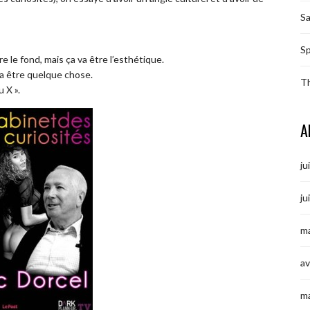
S
Sp
e le fond, mais ça va être l’esthétique.
 va être quelque chose.
T
 X ».
A
ju
ju
ma
av
m