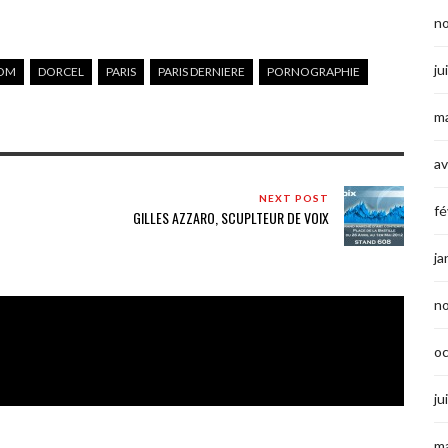
n
ju
COM
DORCEL
PARIS
PARIS DERNIERE
PORNOGRAPHIE
ma
av
NEXT POST
fé
GILLES AZZARO, SCUPLTEUR DE VOIX
ja
n
o
ju
ma