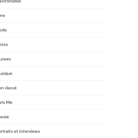
astronomie
vre
ode
otos
usees
usique
n classé
ris Me
oesie
rtraits et Interviews