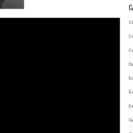
C
C
C
Cy
D
Ec
É
Ex
Ga