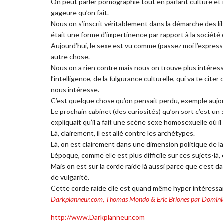
On peut parler pornographie tout en parlant culture et int
gageure qu’on fait.
Nous on s’inscrit véritablement dans la démarche des lib
était une forme d’impertinence par rapport à la société 
Aujourd’hui, le sexe est vu comme (passez moi l’express
autre chose.
Nous on a rien contre mais nous on trouve plus intéres
l’intelligence, de la fulgurance culturelle, qui va te cite
nous intéresse.
C’est quelque chose qu’on pensait perdu, exemple aujourd’
Le prochain cabinet (des curiosités) qu’on sort c’est un 
expliquait qu’il a fait une scène sexe homosexuelle où il
Là, clairement, il est allé contre les archétypes.
Là, on est clairement dans une dimension politique de l
L’époque, comme elle est plus difficile sur ces sujets-là,
Mais on est sur la corde raide là aussi parce que c’est d
de vulgarité.
Cette corde raide elle est quand même hyper intéressan
Darkplanneur.com, Thomas Mondo & Eric Briones par Domini
http://www.Darkplanneur.com