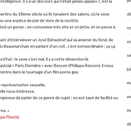
ja
elligence. Il y a un discours qui n’était jamais apparu. C’est la
ertins du 18ème siècle où ils tenaient des salons, où le sexe
d
ou une espèce de joie de vivre de la société.
ion) un gonzo : on consomme très vite et on jette, et on passe à
n
sant d’interviewer un José Bénazéraf qui va amener du fond, de
o
r du Beaumarchais en parlant d’un coït , c’est extraordinaire : ça ça
s
hui : le sexe c’est mal, il y a cette dimension là.
spécial « Paris Dernière » avec Besson (Philippe Besson), il nous
ju
 rentre dans le tournage d’un film porno gay.
ma
a représentation sexuelle.
 elle nous intéresse.
av
angereux de parler de ce genre de sujet : on est taxé de facilité ou
m
te. »
que Planche
d