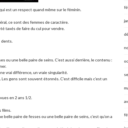
fé
e qui est un respect quand même sur le féminin.
ja
néral, ce sont des femmes de caractère.
é taxés de faire du cul pour vendre.
d
 dents.
n
es ou une belle paire de seins. C’est aussi derrière, le contenu :
o
ner.
e vrai différence, un vraie singularité.
s
t. Les gens sont souvent étonnés. C’est difficile mais c’est un
ma
e vues en 2 ans 1/2.
av
 films.
fé
 belle paire de fesses ou une belle paire de seins, c’est qu’on a