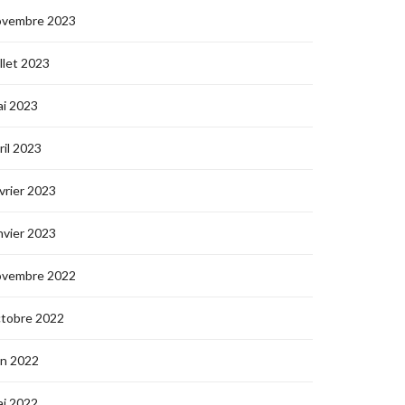
ovembre 2023
illet 2023
i 2023
ril 2023
vrier 2023
nvier 2023
ovembre 2022
ctobre 2022
in 2022
i 2022