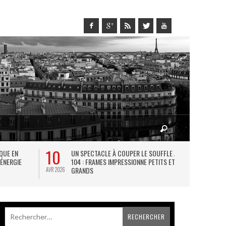
10
27
IQUE EN
UN SPECTACLE À COUPER LE SOUFFLE AU
L
 ÉNERGIE
104 : FRAMES IMPRESSIONNE PETITS ET
TH
GRANDS
AVR 2026
JUIL 2026