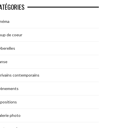
ATÉGORIES
inéma
oup de coeur
berelles
anse
rivains contemporains
vènements
positions
lerie photo