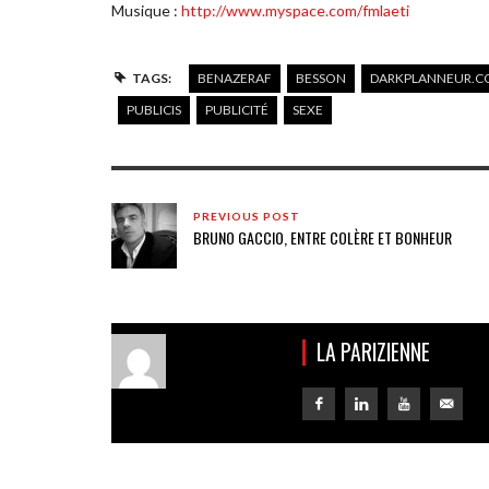
Musique :
http://www.myspace.com/fmlaeti
TAGS:
BENAZERAF
BESSON
DARKPLANNEUR.
PUBLICIS
PUBLICITÉ
SEXE
PREVIOUS POST
BRUNO GACCIO, ENTRE COLÈRE ET BONHEUR
LA PARIZIENNE