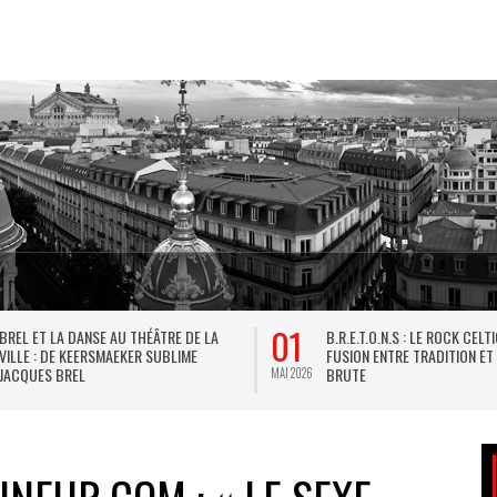
01
BREL ET LA DANSE AU THÉÂTRE DE LA
B.R.E.T.O.N.S : LE ROCK CELT
VILLE : DE KEERSMAEKER SUBLIME
FUSION ENTRE TRADITION ET
JACQUES BREL
BRUTE
MAI 2026