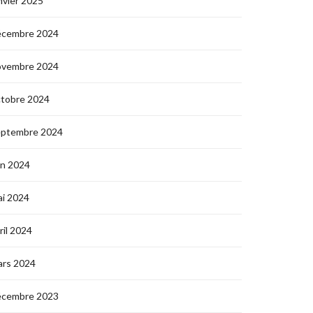
nvier 2025
écembre 2024
ovembre 2024
ctobre 2024
eptembre 2024
in 2024
i 2024
ril 2024
ars 2024
écembre 2023