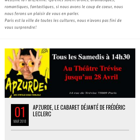
romantiques, fantastiques, si nous avons le coup de coeur, nous
nous ferons un plaisir de vous en parler.
Paris est la ville de toutes les cultures, nous n’avons pas fini de
vous surprendre!
01
APZURDE, LE CABARET DÉJANTÉ DE FRÉDÉRIC
LECLERC
MAR
2018