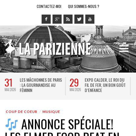
CONTACTEZ-MOI
QUI SOMMES-NOUS ?
29
28
 DE PARIS
EXPO CALDER, LE ROI DU
LE RING DE KATHAR
ISE AU
FIL DE FER, UN BON GOÛT
SPECTACLE EN FOR
D’ENFANCE
JEU VIDÉO !
MAI 2026
MAI 2026
COUP DE COEUR
MUSIQUE
ANNONCE SPÉCIALE!