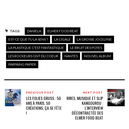
TAGS:
DANIELA
ELMER FOOD BEAT
EST-CE QUE TU LA SENS ?
LA CIGALE
LA GROSSE JOCELYNE
LA PLASTIQUE C'EST FANTASTIQUE
LE BRUIT DES POTES
LES ROCKEURS ONT DU COEUR
NANTES
NOUVEL ALBUM
PARPAING PAPIER
PREVIOUS POST
NEXT POST
LES FOLIES GRUSS : 50
RIRES, MUSIQUE ET SLIP
ANS À PARIS, 50
KANGOUROU :
CRÉATIONS, ÇA SE FÊTE
L'INTERVIEW
!
DÉCONTRACTÉE DES
ELMER FOOD BEAT