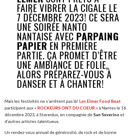
FAIRE VIBRER LA CIGALE LE
7 DÉCEMBRE 2023! CE SERA
UNE SOIRÉE NANTO
NANTAISE AVEC
PARPAING
PAPIER
EN PREMIÈRE
PARTIE. ÇA PROMET D’ÊTRE
UNE AMBIANCE DE FOLIE,
ALORS PRÉPAREZ-VOUS À
DANSER ET À CHANTER!
Mais les festivités ne s’arrêtent pas là!
Les Elmer Food Beat
participent aux
« ROCKEURS ONT DU COEUR »
à Nantes le 16
décembre 2023, à Stereolux, en compagnie de
San Severino
et
d’autres artistes talentueux.
Un rendez-vous annuel de générosité, de rock et de bonne