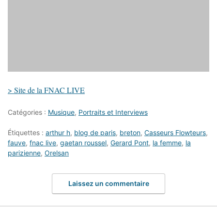
> Site de la FNAC LIVE
Catégories :
Musique
,
Portraits et Interviews
Étiquettes :
arthur h
,
blog de paris
,
breton
,
Casseurs Flowteurs
,
fauve
,
fnac live
,
gaetan roussel
,
Gerard Pont
,
la femme
,
la
parizienne
,
Orelsan
Laissez un commentaire