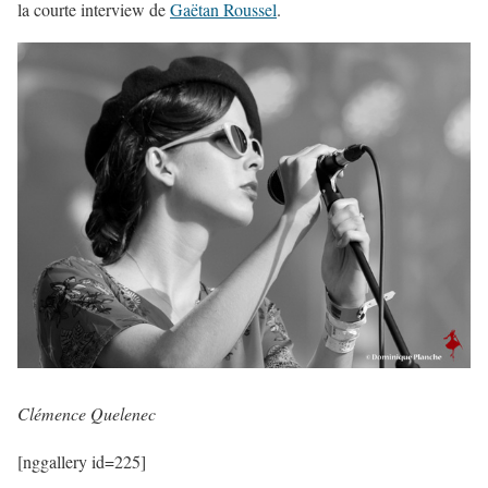
la courte interview de
Gaëtan Roussel
.
Clémence Quelenec
[nggallery id=225]